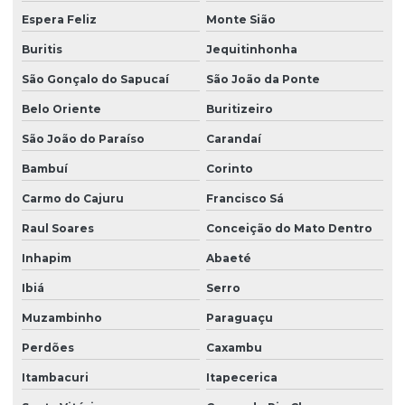
Espera Feliz
Monte Sião
Buritis
Jequitinhonha
São Gonçalo do Sapucaí
São João da Ponte
Belo Oriente
Buritizeiro
São João do Paraíso
Carandaí
Bambuí
Corinto
Carmo do Cajuru
Francisco Sá
Raul Soares
Conceição do Mato Dentro
Inhapim
Abaeté
Ibiá
Serro
Muzambinho
Paraguaçu
Perdões
Caxambu
Itambacuri
Itapecerica