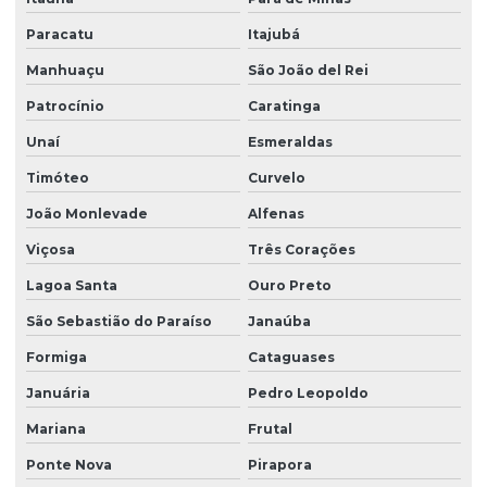
Paracatu
Itajubá
Manhuaçu
São João del Rei
Patrocínio
Caratinga
Unaí
Esmeraldas
Timóteo
Curvelo
João Monlevade
Alfenas
Viçosa
Três Corações
Lagoa Santa
Ouro Preto
São Sebastião do Paraíso
Janaúba
Formiga
Cataguases
Januária
Pedro Leopoldo
Mariana
Frutal
Ponte Nova
Pirapora