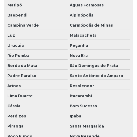
Matipó
Águas Formosas
Baependi
Alpinópolis
Campina Verde
Carmópolis de Minas
Luz
Malacacheta
Urucuia
Peçanha
Rio Pomba
Nova Era
Borda da Mata
São Domingos do Prata
Padre Paraíso
Santo Antônio do Amparo
Arinos
Resplendor
Lima Duarte
Itacarambi
Cássia
Bom Sucesso
Perdizes
Ipaba
Piranga
Santa Margarida
Poço Fundo
Nova Resende