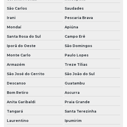
Projeto de laje protendida
São Carlos
Saudades
Projeto de paredes estruturais para empresas
Irani
Pescaria Brava
Projeto de rede de esgoto sanitário
Mondaí
Apiúna
Projeto sanitário completo
Santa Rosa do Sul
Campo Erê
Projeto sistema hidraulico
Iporã do Oeste
São Domingos
Projetos estruturais
Monte Carlo
Paulo Lopes
Viga para concreto armado
Armazém
Treze Tílias
Viga concreto protendido
São José do Cerrito
São João do Sul
Descanso
Guatambu
Bom Retiro
Ascurra
Anita Garibaldi
Praia Grande
Tangará
Santa Terezinha
Laurentino
Ipumirim