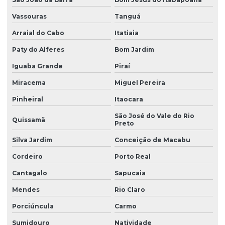
Vassouras
Tanguá
Arraial do Cabo
Itatiaia
Paty do Alferes
Bom Jardim
Iguaba Grande
Piraí
Miracema
Miguel Pereira
Pinheiral
Itaocara
São José do Vale do Rio
Quissamã
Preto
Silva Jardim
Conceição de Macabu
Cordeiro
Porto Real
Cantagalo
Sapucaia
Mendes
Rio Claro
Porciúncula
Carmo
Sumidouro
Natividade