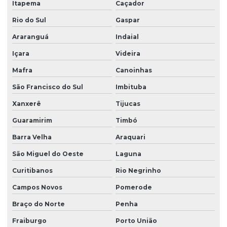
Itapema
Caçador
Projeto estrutural de concreto armado e fundações
Rio do Sul
Gaspar
Projeto estrutural de concreto armado para prédios
Araranguá
Indaial
Projeto estrutural em concreto armado em sc
Içara
Videira
Mafra
Canoinhas
Projeto estrutural em concreto protendido
São Francisco do Sul
Imbituba
Projeto estrutural construção civil
Xanxerê
Tijucas
Projeto estrutural de edifícios de concreto armado
Guaramirim
Timbó
Projeto estrutural para empresas de construção
Barra Velha
Araquari
Projeto estrutural de escada
São Miguel do Oeste
Laguna
Projeto estrutural de fundação
Curitibanos
Rio Negrinho
Projeto estrutural de galpão
Campos Novos
Pomerode
Projeto estrutural de galpão em concreto armado
Braço do Norte
Penha
Projeto estrutural de piscina
Fraiburgo
Porto União