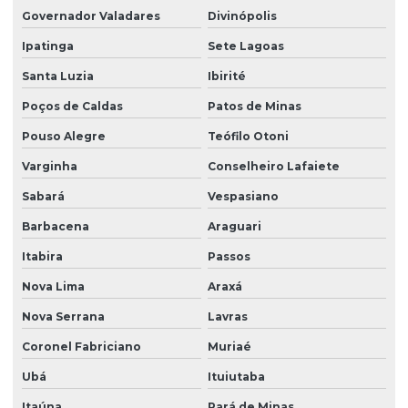
Governador Valadares
Divinópolis
Ipatinga
Sete Lagoas
Santa Luzia
Ibirité
Poços de Caldas
Patos de Minas
Pouso Alegre
Teófilo Otoni
Varginha
Conselheiro Lafaiete
Sabará
Vespasiano
Barbacena
Araguari
Itabira
Passos
Nova Lima
Araxá
Nova Serrana
Lavras
Coronel Fabriciano
Muriaé
Ubá
Ituiutaba
Itaúna
Pará de Minas