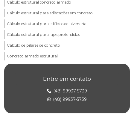
Cálculo estrutural concreto armado
Cálculo estrutural para edificações em concreto
Cálculo estrutural para edifícios de alvenaria
Cálculo estrutural para lajes protendidas
Cálculo de pilares de concreto
Concreto armado estrutural
Consultoria em alvenaria estrutural
Entre em contato
Elaboração de projeto estrutural
Empresa de projeto concreto protendido
(48) 99937-5739
(48) 99937-5739
Empresa de projeto estrutural
Empresa de projeto estrutural de concreto armado
Empresa de projeto estrutural em sp
Engenharia de alvenaria estrutural para construtoras