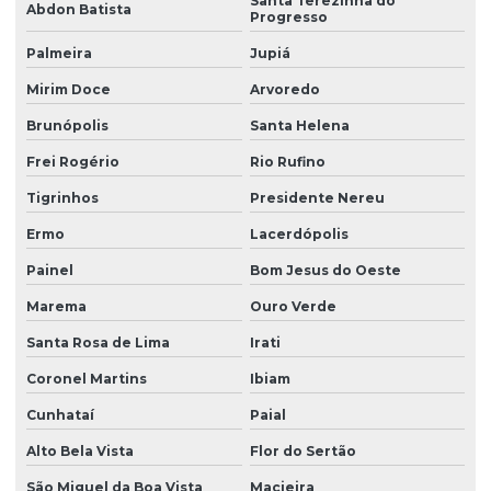
Santa Terezinha do
Abdon Batista
Progresso
Palmeira
Jupiá
Mirim Doce
Arvoredo
Brunópolis
Santa Helena
Frei Rogério
Rio Rufino
Tigrinhos
Presidente Nereu
Ermo
Lacerdópolis
Painel
Bom Jesus do Oeste
Marema
Ouro Verde
Santa Rosa de Lima
Irati
Coronel Martins
Ibiam
Cunhataí
Paial
Alto Bela Vista
Flor do Sertão
São Miguel da Boa Vista
Macieira