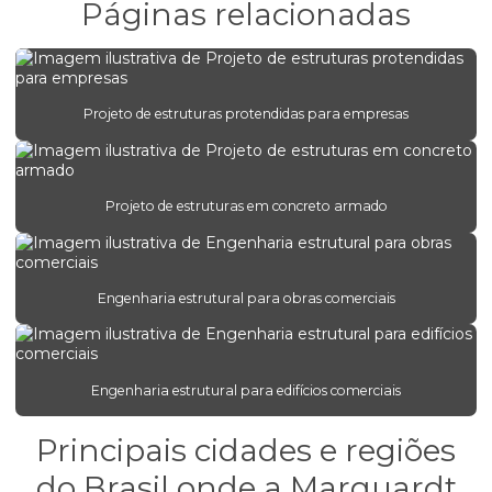
Páginas relacionadas
Engenharia de concreto armado para empresas
Engenharia estrutural para edifícios comerciais
Engenharia estrutural para obras comerciais
Projeto de estruturas protendidas para empresas
Engenharia de estruturas protendidas
Engenheiro estrutural
Projeto de estruturas em concreto armado
Escritório de projeto estrutural
Estrutura concreto armado
Engenharia estrutural para obras comerciais
Orçamento de projeto estrutural
Orçamento projeto hidráulico
Projeto alvenaria estrutural
Engenharia estrutural para edifícios comerciais
Projeto bloco estrutural
Principais cidades e regiões
Projeto concreto armado
do Brasil onde a Marquardt