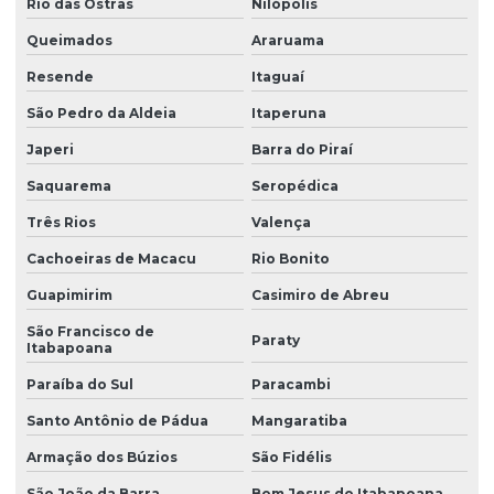
Rio das Ostras
Nilópolis
Queimados
Araruama
Resende
Itaguaí
São Pedro da Aldeia
Itaperuna
Japeri
Barra do Piraí
Saquarema
Seropédica
Três Rios
Valença
Cachoeiras de Macacu
Rio Bonito
Guapimirim
Casimiro de Abreu
São Francisco de
Paraty
Itabapoana
Paraíba do Sul
Paracambi
Santo Antônio de Pádua
Mangaratiba
Armação dos Búzios
São Fidélis
São João da Barra
Bom Jesus do Itabapoana