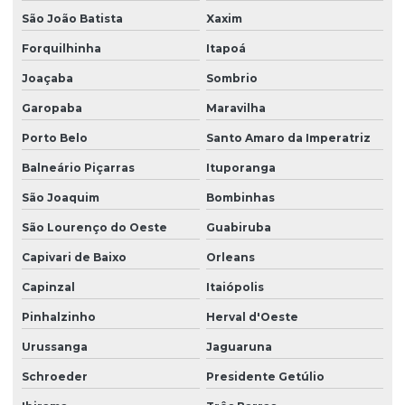
Projeto estrutural de piscina em concreto armado
São João Batista
Xaxim
Projeto estrutural residencial
Forquilhinha
Itapoá
Joaçaba
Sombrio
Projeto estrutural em são paulo
Garopaba
Maravilha
Projeto estrutural em sc
Porto Belo
Santo Amaro da Imperatriz
Projeto estrutural de sobrado
Balneário Piçarras
Ituporanga
Projeto de estruturas em concreto armado
São Joaquim
Bombinhas
Projeto de estruturas protendidas para empresas
São Lourenço do Oeste
Guabiruba
Projeto executivo de fundação
Capivari de Baixo
Orleans
Projeto executivo hidrossanitário
Capinzal
Itaiópolis
Projeto de fundação
Pinhalzinho
Herval d'Oeste
Projeto fundação de casa
Urussanga
Jaguaruna
Projeto de fundação estacas
Schroeder
Presidente Getúlio
Projeto de fundação e estrutura