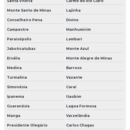
Santa Vitória
Carmo do Rio Claro
Monte Santo de Minas
Lajinha
Conselheiro Pena
Divino
Campestre
Manhumirim
Paraisópolis
Lambari
Jaboticatubas
Monte Azul
Ervália
Monte Alegre de Minas
Medina
Barroso
Turmalina
Vazante
Simonésia
Caraí
Ipanema
Itaobim
Guaranésia
Lagoa Formosa
Manga
Varzelândia
Presidente Olegário
Carlos Chagas