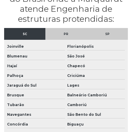
Projeto concreto armado em santa catarina
atende Engenharia de
Projeto de concreto armado em são paulo
estruturas protendidas:
Projeto de concreto protendido
SC
PR
SP
Projeto de esgotamento sanitário
Projeto esgoto sanitário residencial
Joinville
Florianópolis
Blumenau
São José
Projeto de estrutura de concreto
Itajaí
Chapecó
Projeto estrutural alvenaria
Palhoça
Criciúma
Projeto estrutural apartamento
Jaraguá do Sul
Lages
Projeto estrutural bloco de concreto
Brusque
Balneário Camboriú
Projeto estrutural de casas
Tubarão
Camboriú
Projeto estrutural completo
Navegantes
São Bento do Sul
Projeto estrutural completo em sp
Concórdia
Biguaçu
Projeto estrutural em concreto armado