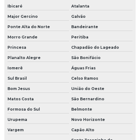
Ibicaré
Atalanta
Major Gercino
Galvão
Ponte Alta do Norte
Bandeirante
Morro Grande
Peritiba
Princesa
Chapadão do Lageado
Planalto Alegre
São Bonifácio
Iomerê
Águas Frias
Sul Brasil
Celso Ramos
Bom Jesus
União do Oeste
Matos Costa
São Bernardino
Formosa do Sul
Belmonte
Urupema
Novo Horizonte
Vargem
Capão Alto