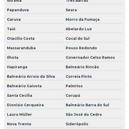
Ibirama
Três Barras
Papanduva
Seara
Projeto de fundação de galpão
Garuva
Morro da Fumaça
Projeto de fundação para sobrado
Taió
Abelardo Luz
Projeto de grandes vãos para construtoras
Otacílio Costa
Cocal do Sul
Projeto hidraulico alvenaria estrutural
Massaranduba
Pouso Redondo
Projeto hidraulico basico
Ilhota
Governador Celso Ramos
Projeto hidraulico completo
Itapiranga
Balneário Rincão
Projeto hidraulico e hidrossanitário
Balneário Arroio do Silva
Correia Pinto
Projeto hidráulico loteamento
Balneário Gaivota
Palmitos
Projeto hidráulico predial
Santa Cecília
Corupá
Projeto hidráulico residencial
Dionísio Cerqueira
Balneário Barra do Sul
Projeto hidráulico residencial completo
Lauro Müller
São José do Cedro
Nova Trento
Siderópolis
Projeto hidraulico e sanitario