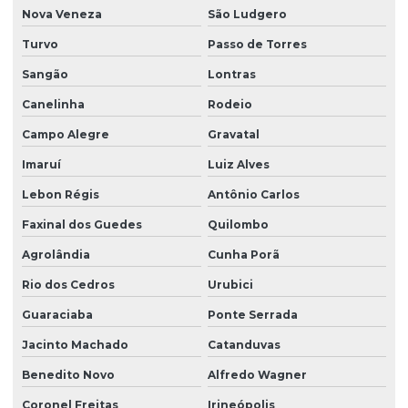
Nova Veneza
São Ludgero
Projeto hidraulico sobrado
Turvo
Passo de Torres
Projeto hidrossanitário
Sangão
Lontras
Projeto hidrossanitário apartamento
Canelinha
Rodeio
Projeto hidrossanitário em bim
Campo Alegre
Gravatal
Projeto hidrossanitário comercial
Imaruí
Luiz Alves
Projeto hidrossanitário edifício
Lebon Régis
Antônio Carlos
Projeto hidrossanitário hospital
Faxinal dos Guedes
Quilombo
Projeto hidrossanitário loteamento
Agrolândia
Cunha Porã
Projeto hidrossanitário predial
Rio dos Cedros
Urubici
Projeto hidrossanitário de predio
Guaraciaba
Ponte Serrada
Jacinto Machado
Catanduvas
Projeto hidrossanitário residencial
Benedito Novo
Alfredo Wagner
Projeto hidrossanitário sobrado
Coronel Freitas
Irineópolis