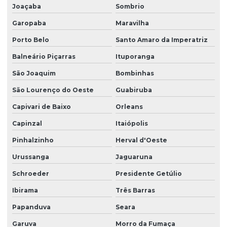
Joaçaba
Sombrio
Projeto estrutural residencial
Garopaba
Maravilha
Projeto estrutural em são paulo
Porto Belo
Santo Amaro da Imperatriz
Projeto estrutural em sc
Balneário Piçarras
Ituporanga
Projeto estrutural de sobrado
São Joaquim
Bombinhas
Projeto de estruturas em concreto armado
São Lourenço do Oeste
Guabiruba
Capivari de Baixo
Orleans
Projeto de estruturas protendidas para empresas
Capinzal
Itaiópolis
Projeto executivo de fundação
Pinhalzinho
Herval d'Oeste
Projeto executivo hidrossanitário
Urussanga
Jaguaruna
Projeto de fundação
Schroeder
Presidente Getúlio
Projeto fundação de casa
Ibirama
Três Barras
Projeto de fundação estacas
Papanduva
Seara
Projeto de fundação e estrutura
Garuva
Morro da Fumaça