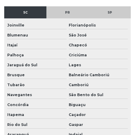
Projeto de concreto armado em são paulo
SC
PR
SP
Projeto de concreto protendido
Joinville
Florianópolis
Projeto de esgotamento sanitário
Blumenau
São José
Projeto esgoto sanitário residencial
Itajaí
Chapecó
Projeto de estrutura de concreto
Palhoça
Criciúma
Projeto estrutural alvenaria
Jaraguá do Sul
Lages
Projeto estrutural apartamento
Brusque
Balneário Camboriú
Projeto estrutural bloco de concreto
Tubarão
Camboriú
Navegantes
São Bento do Sul
Projeto estrutural de casas
Concórdia
Biguaçu
Projeto estrutural completo
Itapema
Caçador
Projeto estrutural completo em sp
Rio do Sul
Gaspar
Projeto estrutural em concreto armado
Araranguá
Indaial