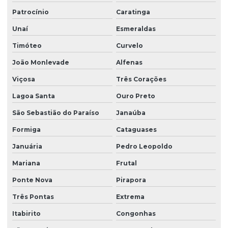
Patrocínio
Caratinga
Unaí
Esmeraldas
Timóteo
Curvelo
João Monlevade
Alfenas
Viçosa
Três Corações
Lagoa Santa
Ouro Preto
São Sebastião do Paraíso
Janaúba
Formiga
Cataguases
Januária
Pedro Leopoldo
Mariana
Frutal
Ponte Nova
Pirapora
Três Pontas
Extrema
Itabirito
Congonhas