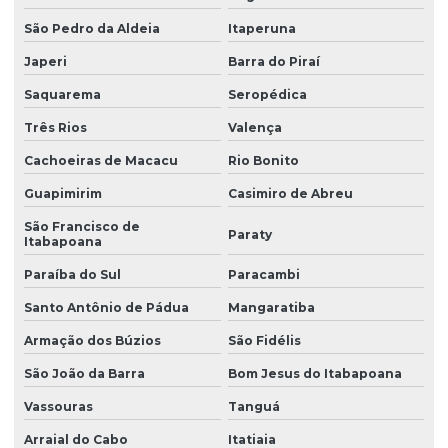
São Pedro da Aldeia
Itaperuna
Japeri
Barra do Piraí
Saquarema
Seropédica
Três Rios
Valença
Cachoeiras de Macacu
Rio Bonito
Guapimirim
Casimiro de Abreu
São Francisco de
Paraty
Itabapoana
Paraíba do Sul
Paracambi
Santo Antônio de Pádua
Mangaratiba
Armação dos Búzios
São Fidélis
São João da Barra
Bom Jesus do Itabapoana
Vassouras
Tanguá
Arraial do Cabo
Itatiaia