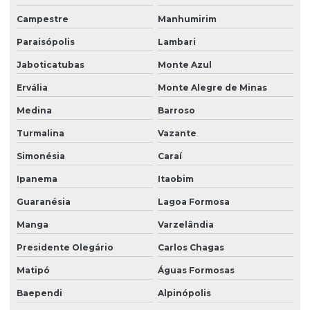
Campestre
Manhumirim
Paraisópolis
Lambari
Jaboticatubas
Monte Azul
Ervália
Monte Alegre de Minas
Medina
Barroso
Turmalina
Vazante
Simonésia
Caraí
Ipanema
Itaobim
Guaranésia
Lagoa Formosa
Manga
Varzelândia
Presidente Olegário
Carlos Chagas
Matipó
Águas Formosas
Baependi
Alpinópolis