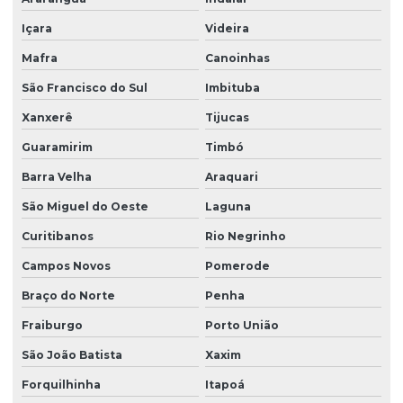
Projeto estrutural de concreto armado e fundações
Içara
Videira
Projeto estrutural de concreto armado para prédios
Mafra
Canoinhas
Projeto estrutural em concreto armado em sc
São Francisco do Sul
Imbituba
Projeto estrutural em concreto protendido
Xanxerê
Tijucas
Projeto estrutural construção civil
Guaramirim
Timbó
Projeto estrutural de edifícios de concreto armado
Barra Velha
Araquari
Projeto estrutural para empresas de construção
São Miguel do Oeste
Laguna
Curitibanos
Rio Negrinho
Projeto estrutural de escada
Campos Novos
Pomerode
Projeto estrutural de fundação
Braço do Norte
Penha
Projeto estrutural de galpão
Fraiburgo
Porto União
Projeto estrutural de galpão em concreto armado
São João Batista
Xaxim
Projeto estrutural de piscina
Forquilhinha
Itapoá
Projeto estrutural de piscina em concreto armado