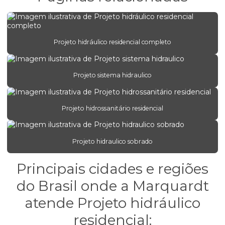
Engenharia de concreto armado para empresas
Engenharia estrutural para edifícios comerciais
Engenharia estrutural para obras comerciais
Projeto hidráulico residencial completo
Engenharia de estruturas protendidas
Projeto sistema hidraulico
Engenheiro estrutural
Escritório de projeto estrutural
Projeto hidrossanitário residencial
Estrutura concreto armado
Orçamento de projeto estrutural
Projeto hidraulico sobrado
Orçamento projeto hidráulico
Principais cidades e regiões
Projeto alvenaria estrutural
do Brasil onde a Marquardt
Projeto bloco estrutural
atende Projeto hidráulico
Projeto concreto armado
residencial:
Projeto concreto armado em santa catarina