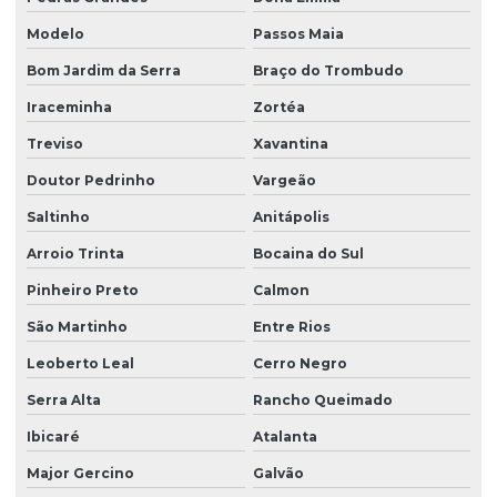
Modelo
Passos Maia
Bom Jardim da Serra
Braço do Trombudo
Iraceminha
Zortéa
Treviso
Xavantina
Doutor Pedrinho
Vargeão
Saltinho
Anitápolis
Arroio Trinta
Bocaina do Sul
Pinheiro Preto
Calmon
São Martinho
Entre Rios
Leoberto Leal
Cerro Negro
Serra Alta
Rancho Queimado
Ibicaré
Atalanta
Major Gercino
Galvão