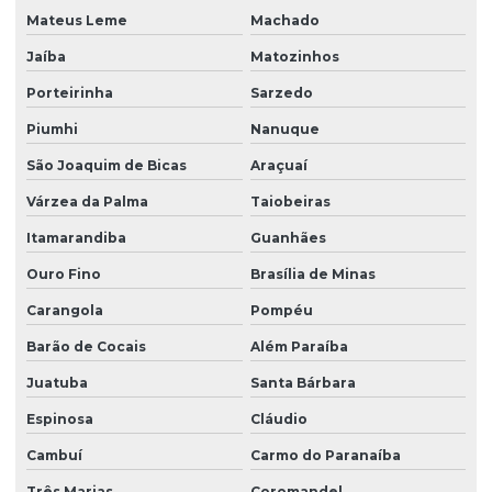
Mateus Leme
Machado
Jaíba
Matozinhos
Porteirinha
Sarzedo
Piumhi
Nanuque
São Joaquim de Bicas
Araçuaí
Várzea da Palma
Taiobeiras
Itamarandiba
Guanhães
Ouro Fino
Brasília de Minas
Carangola
Pompéu
Barão de Cocais
Além Paraíba
Juatuba
Santa Bárbara
Espinosa
Cláudio
Cambuí
Carmo do Paranaíba
Três Marias
Coromandel