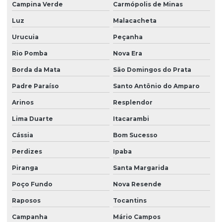
Campina Verde
Carmópolis de Minas
Luz
Malacacheta
Urucuia
Peçanha
Rio Pomba
Nova Era
Borda da Mata
São Domingos do Prata
Padre Paraíso
Santo Antônio do Amparo
Arinos
Resplendor
Lima Duarte
Itacarambi
Cássia
Bom Sucesso
Perdizes
Ipaba
Piranga
Santa Margarida
Poço Fundo
Nova Resende
Raposos
Tocantins
Campanha
Mário Campos