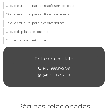
Cálculo estrutural para edificações em concreto
Cálculo estrutural para edifícios de alvenaria
Cálculo estrutural para lajes protendidas
Cálculo de pilares de concreto
Concreto armado estrutural
Consultoria em alvenaria estrutural
Entre em contato
Elaboração de projeto estrutural
Empresa de projeto concreto protendido
(48) 99937-5739
(48) 99937-5739
Empresa de projeto estrutural
Empresa de projeto estrutural de concreto armado
Empresa de projeto estrutural em sp
Engenharia de alvenaria estrutural para construtoras
Páginas relacionadas