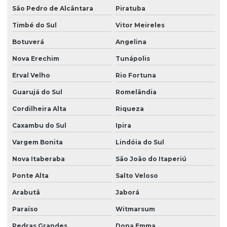
São Pedro de Alcântara
Piratuba
Timbé do Sul
Vitor Meireles
Botuverá
Angelina
Nova Erechim
Tunápolis
Erval Velho
Rio Fortuna
Guarujá do Sul
Romelândia
Cordilheira Alta
Riqueza
Caxambu do Sul
Ipira
Vargem Bonita
Lindóia do Sul
Nova Itaberaba
São João do Itaperiú
Ponte Alta
Salto Veloso
Arabutã
Jaborá
Paraíso
Witmarsum
Pedras Grandes
Dona Emma