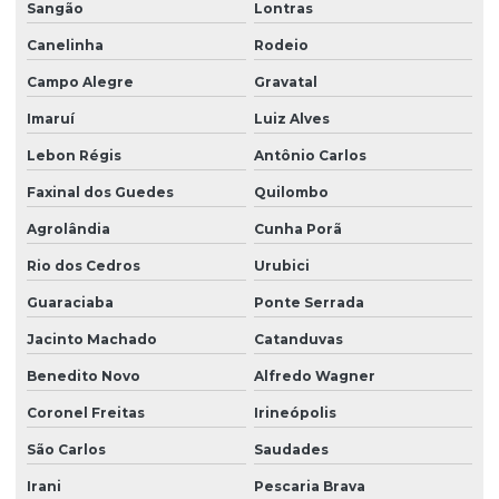
Sangão
Lontras
Projeto hidrossanitário
Canelinha
Rodeio
Projeto hidrossanitário apartamento
Campo Alegre
Gravatal
Imaruí
Luiz Alves
Projeto hidrossanitário em bim
Lebon Régis
Antônio Carlos
Projeto hidrossanitário comercial
Faxinal dos Guedes
Quilombo
Projeto hidrossanitário edifício
Agrolândia
Cunha Porã
Projeto hidrossanitário hospital
Rio dos Cedros
Urubici
Projeto hidrossanitário loteamento
Guaraciaba
Ponte Serrada
Projeto hidrossanitário predial
Jacinto Machado
Catanduvas
Projeto hidrossanitário de predio
Benedito Novo
Alfredo Wagner
Projeto hidrossanitário residencial
Coronel Freitas
Irineópolis
Projeto hidrossanitário sobrado
São Carlos
Saudades
Projeto de laje protendida
Irani
Pescaria Brava