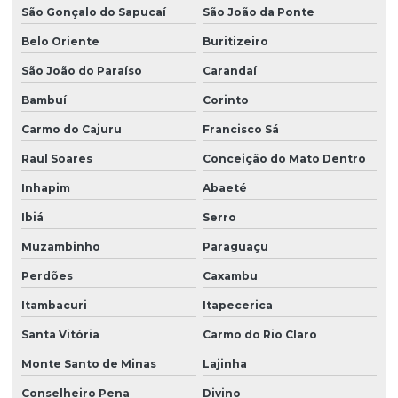
São Gonçalo do Sapucaí
São João da Ponte
Belo Oriente
Buritizeiro
São João do Paraíso
Carandaí
Bambuí
Corinto
Carmo do Cajuru
Francisco Sá
Raul Soares
Conceição do Mato Dentro
Inhapim
Abaeté
Ibiá
Serro
Muzambinho
Paraguaçu
Perdões
Caxambu
Itambacuri
Itapecerica
Santa Vitória
Carmo do Rio Claro
Monte Santo de Minas
Lajinha
Conselheiro Pena
Divino