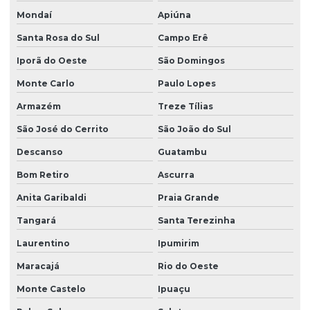
Projeto de paredes estruturais para empresas
Mondaí
Apiúna
Santa Rosa do Sul
Campo Erê
Projeto de rede de esgoto sanitário
Iporã do Oeste
São Domingos
Projeto sanitário completo
Monte Carlo
Paulo Lopes
Projeto sistema hidraulico
Armazém
Treze Tílias
Projetos estruturais
São José do Cerrito
São João do Sul
Viga para concreto armado
Descanso
Guatambu
Viga concreto protendido
Bom Retiro
Ascurra
Anita Garibaldi
Praia Grande
Tangará
Santa Terezinha
Laurentino
Ipumirim
Maracajá
Rio do Oeste
Monte Castelo
Ipuaçu