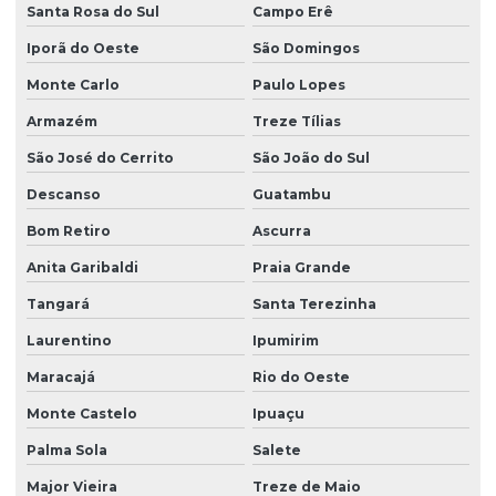
Santa Rosa do Sul
Campo Erê
Projeto sanitário completo
Iporã do Oeste
São Domingos
Projeto sistema hidraulico
Monte Carlo
Paulo Lopes
Projetos estruturais
Armazém
Treze Tílias
Viga para concreto armado
São José do Cerrito
São João do Sul
Viga concreto protendido
Descanso
Guatambu
Bom Retiro
Ascurra
Anita Garibaldi
Praia Grande
Tangará
Santa Terezinha
Laurentino
Ipumirim
Maracajá
Rio do Oeste
Monte Castelo
Ipuaçu
Palma Sola
Salete
Major Vieira
Treze de Maio