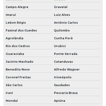
Projeto hidrossanitário em bim
Campo Alegre
Gravatal
Imaruí
Luiz Alves
Projeto hidrossanitário comercial
Lebon Régis
Antônio Carlos
Projeto hidrossanitário edifício
Faxinal dos Guedes
Quilombo
Projeto hidrossanitário hospital
Agrolândia
Cunha Porã
Projeto hidrossanitário loteamento
Rio dos Cedros
Urubici
Projeto hidrossanitário predial
Guaraciaba
Ponte Serrada
Projeto hidrossanitário de predio
Jacinto Machado
Catanduvas
Projeto hidrossanitário residencial
Benedito Novo
Alfredo Wagner
Projeto hidrossanitário sobrado
Coronel Freitas
Irineópolis
Projeto de laje protendida
São Carlos
Saudades
Projeto de paredes estruturais para empresas
Irani
Pescaria Brava
Projeto de rede de esgoto sanitário
Mondaí
Apiúna