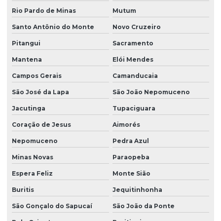
Rio Pardo de Minas
Mutum
Santo Antônio do Monte
Novo Cruzeiro
Pitangui
Sacramento
Mantena
Elói Mendes
Campos Gerais
Camanducaia
São José da Lapa
São João Nepomuceno
Jacutinga
Tupaciguara
Coração de Jesus
Aimorés
Nepomuceno
Pedra Azul
Minas Novas
Paraopeba
Espera Feliz
Monte Sião
Buritis
Jequitinhonha
São Gonçalo do Sapucaí
São João da Ponte