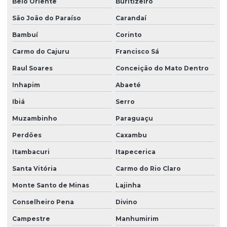
Belo Oriente
Buritizeiro
São João do Paraíso
Carandaí
Bambuí
Corinto
Carmo do Cajuru
Francisco Sá
Raul Soares
Conceição do Mato Dentro
Inhapim
Abaeté
Ibiá
Serro
Muzambinho
Paraguaçu
Perdões
Caxambu
Itambacuri
Itapecerica
Santa Vitória
Carmo do Rio Claro
Monte Santo de Minas
Lajinha
Conselheiro Pena
Divino
Campestre
Manhumirim