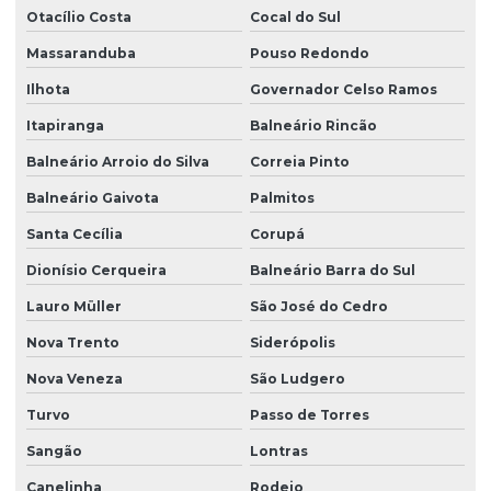
Projeto de grandes vãos para construtoras
Otacílio Costa
Cocal do Sul
Projeto hidraulico alvenaria estrutural
Massaranduba
Pouso Redondo
Projeto hidraulico basico
Ilhota
Governador Celso Ramos
Itapiranga
Balneário Rincão
Projeto hidraulico completo
Balneário Arroio do Silva
Correia Pinto
Projeto hidraulico e hidrossanitário
Balneário Gaivota
Palmitos
Projeto hidráulico loteamento
Santa Cecília
Corupá
Projeto hidráulico predial
Dionísio Cerqueira
Balneário Barra do Sul
Projeto hidráulico residencial
Lauro Müller
São José do Cedro
Projeto hidráulico residencial completo
Nova Trento
Siderópolis
Projeto hidraulico e sanitario
Nova Veneza
São Ludgero
Projeto hidraulico sobrado
Turvo
Passo de Torres
Projeto hidrossanitário
Sangão
Lontras
Projeto hidrossanitário apartamento
Canelinha
Rodeio