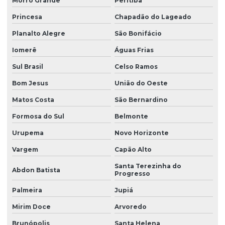
Morro Grande
Peritiba
Princesa
Chapadão do Lageado
Planalto Alegre
São Bonifácio
Iomerê
Águas Frias
Sul Brasil
Celso Ramos
Bom Jesus
União do Oeste
Matos Costa
São Bernardino
Formosa do Sul
Belmonte
Urupema
Novo Horizonte
Vargem
Capão Alto
Santa Terezinha do
Abdon Batista
Progresso
Palmeira
Jupiá
Mirim Doce
Arvoredo
Brunópolis
Santa Helena