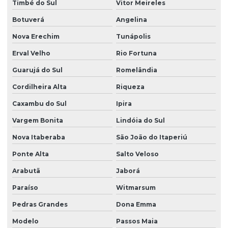
Timbé do Sul
Vitor Meireles
Botuverá
Angelina
Nova Erechim
Tunápolis
Erval Velho
Rio Fortuna
Guarujá do Sul
Romelândia
Cordilheira Alta
Riqueza
Caxambu do Sul
Ipira
Vargem Bonita
Lindóia do Sul
Nova Itaberaba
São João do Itaperiú
Ponte Alta
Salto Veloso
Arabutã
Jaborá
Paraíso
Witmarsum
Pedras Grandes
Dona Emma
Modelo
Passos Maia