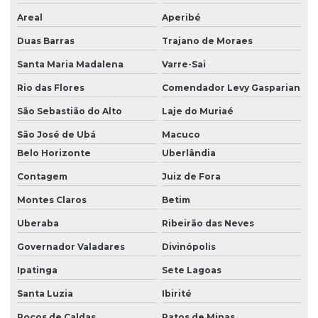
Areal
Aperibé
Duas Barras
Trajano de Moraes
Santa Maria Madalena
Varre-Sai
Rio das Flores
Comendador Levy Gasparian
São Sebastião do Alto
Laje do Muriaé
São José de Ubá
Macuco
Belo Horizonte
Uberlândia
Contagem
Juiz de Fora
Montes Claros
Betim
Uberaba
Ribeirão das Neves
Governador Valadares
Divinópolis
Ipatinga
Sete Lagoas
Santa Luzia
Ibirité
Poços de Caldas
Patos de Minas