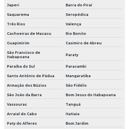
Japeri
Barra do Piraí
Saquarema
Seropédica
Três Rios
Valença
Cachoeiras de Macacu
Rio Bonito
Guapimirim
Casimiro de Abreu
São Francisco de
Paraty
Itabapoana
Paraíba do Sul
Paracambi
Santo Antônio de Pádua
Mangaratiba
Armação dos Búzios
São Fidélis
São João da Barra
Bom Jesus do Itabapoana
Vassouras
Tanguá
Arraial do Cabo
Itatiaia
Paty do Alferes
Bom Jardim