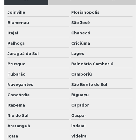
Projeto de esgotamento sanitário
Joinville
Florianópolis
Projeto esgoto sanitário residencial
Blumenau
São José
Projeto de estrutura de concreto
Itajaí
Chapecó
Projeto estrutural alvenaria
Palhoça
Criciúma
Projeto estrutural apartamento
Jaraguá do Sul
Lages
Projeto estrutural bloco de concreto
Brusque
Balneário Camboriú
Projeto estrutural de casas
Tubarão
Camboriú
Navegantes
São Bento do Sul
Projeto estrutural completo
Concórdia
Biguaçu
Projeto estrutural completo em sp
Itapema
Caçador
Projeto estrutural em concreto armado
Rio do Sul
Gaspar
Projeto estrutural de concreto armado e fundações
Araranguá
Indaial
Projeto estrutural de concreto armado para prédios
Içara
Videira