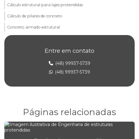
Cálculo estrutural para lajes protendidas
Cálculo de pilares de concreto
Concreto armado estrutural
Consultoria em alvenaria estrutural
Entre em contato
Elaboração de projeto estrutural
Empresa de projeto concreto protendido
(48) 99937-5739
(48) 99937-5739
Empresa de projeto estrutural
Empresa de projeto estrutural de concreto armado
Empresa de projeto estrutural em sp
Engenharia de alvenaria estrutural para construtoras
Páginas relacionadas
Engenharia de concreto armado para empresas
Engenharia estrutural para edifícios comerciais
Engenharia estrutural para obras comerciais