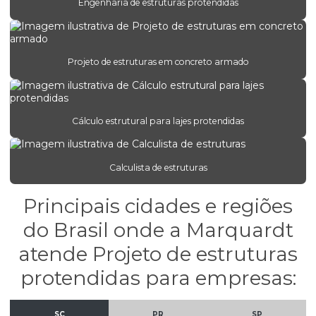
Engenharia de estruturas protendidas
Engenharia de estruturas protendidas
Engenheiro estrutural
Projeto de estruturas em concreto armado
Escritório de projeto estrutural
Estrutura concreto armado
Cálculo estrutural para lajes protendidas
Orçamento de projeto estrutural
Orçamento projeto hidráulico
Calculista de estruturas
Projeto alvenaria estrutural
Principais cidades e regiões
Projeto bloco estrutural
do Brasil onde a Marquardt
Projeto concreto armado
atende Projeto de estruturas
Projeto concreto armado em santa catarina
protendidas para empresas:
Projeto de concreto armado em são paulo
Projeto de concreto protendido
SC
PR
SP