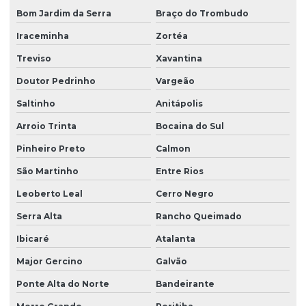
Bom Jardim da Serra
Braço do Trombudo
Iraceminha
Zortéa
Treviso
Xavantina
Doutor Pedrinho
Vargeão
Saltinho
Anitápolis
Arroio Trinta
Bocaina do Sul
Pinheiro Preto
Calmon
São Martinho
Entre Rios
Leoberto Leal
Cerro Negro
Serra Alta
Rancho Queimado
Ibicaré
Atalanta
Major Gercino
Galvão
Ponte Alta do Norte
Bandeirante