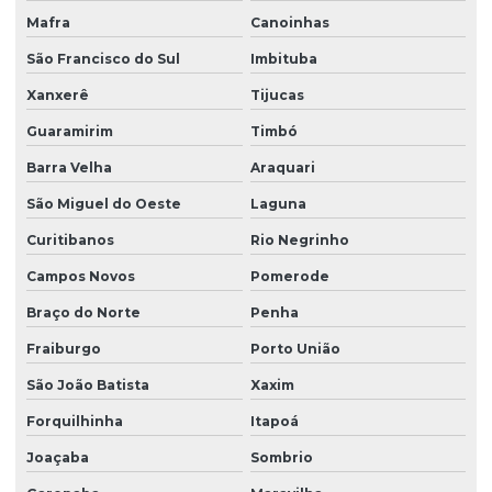
Projeto estrutural em concreto armado em sc
Mafra
Canoinhas
Projeto estrutural em concreto protendido
São Francisco do Sul
Imbituba
Projeto estrutural construção civil
Xanxerê
Tijucas
Projeto estrutural de edifícios de concreto armado
Guaramirim
Timbó
Projeto estrutural para empresas de construção
Barra Velha
Araquari
Projeto estrutural de escada
São Miguel do Oeste
Laguna
Curitibanos
Rio Negrinho
Projeto estrutural de fundação
Campos Novos
Pomerode
Projeto estrutural de galpão
Braço do Norte
Penha
Projeto estrutural de galpão em concreto armado
Fraiburgo
Porto União
Projeto estrutural de piscina
São João Batista
Xaxim
Projeto estrutural de piscina em concreto armado
Forquilhinha
Itapoá
Projeto estrutural residencial
Joaçaba
Sombrio
Projeto estrutural em são paulo