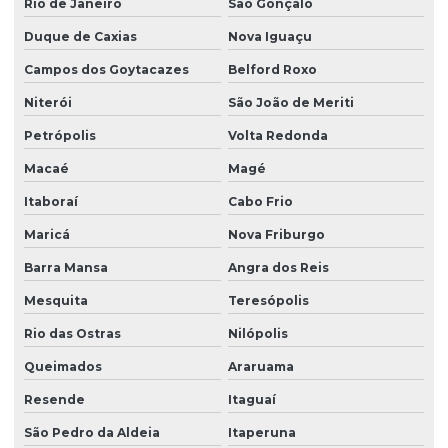
Rio de Janeiro
São Gonçalo
Duque de Caxias
Nova Iguaçu
Campos dos Goytacazes
Belford Roxo
Niterói
São João de Meriti
Petrópolis
Volta Redonda
Macaé
Magé
Itaboraí
Cabo Frio
Maricá
Nova Friburgo
Barra Mansa
Angra dos Reis
Mesquita
Teresópolis
Rio das Ostras
Nilópolis
Queimados
Araruama
Resende
Itaguaí
São Pedro da Aldeia
Itaperuna