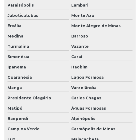
Paraisópolis
Lambari
Jaboticatubas
Monte Azul
Ervália
Monte Alegre de Minas
Medina
Barroso
Turmalina
Vazante
Simonésia
Caraí
Ipanema
Itaobim
Guaranésia
Lagoa Formosa
Manga
Varzelândia
Presidente Olegário
Carlos Chagas
Matipó
Águas Formosas
Baependi
Alpinópolis
Campina Verde
Carmópolis de Minas
Luz
Malacacheta