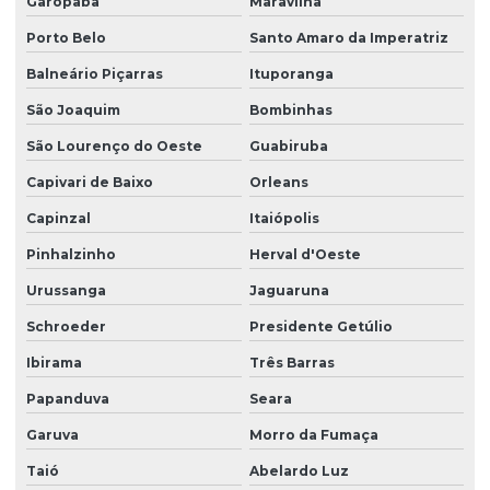
Garopaba
Maravilha
Projeto estrutural em sc
Porto Belo
Santo Amaro da Imperatriz
Projeto estrutural de sobrado
Balneário Piçarras
Ituporanga
Projeto de estruturas em concreto armado
São Joaquim
Bombinhas
Projeto de estruturas protendidas para empresas
São Lourenço do Oeste
Guabiruba
Capivari de Baixo
Orleans
Projeto executivo de fundação
Capinzal
Itaiópolis
Projeto executivo hidrossanitário
Pinhalzinho
Herval d'Oeste
Projeto de fundação
Urussanga
Jaguaruna
Projeto fundação de casa
Schroeder
Presidente Getúlio
Projeto de fundação estacas
Ibirama
Três Barras
Projeto de fundação e estrutura
Papanduva
Seara
Projeto de fundação de galpão
Garuva
Morro da Fumaça
Projeto de fundação para sobrado
Taió
Abelardo Luz