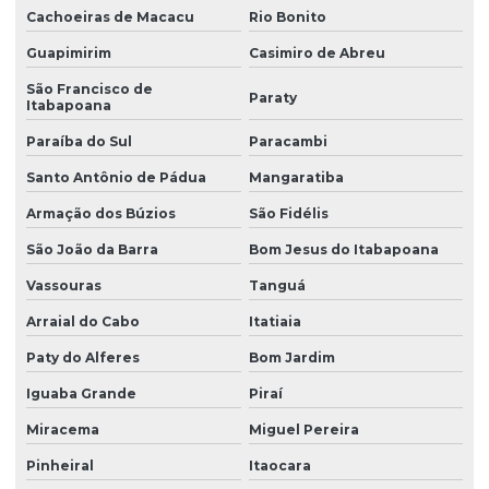
Cachoeiras de Macacu
Rio Bonito
Guapimirim
Casimiro de Abreu
São Francisco de
Paraty
Itabapoana
Paraíba do Sul
Paracambi
Santo Antônio de Pádua
Mangaratiba
Armação dos Búzios
São Fidélis
São João da Barra
Bom Jesus do Itabapoana
Vassouras
Tanguá
Arraial do Cabo
Itatiaia
Paty do Alferes
Bom Jardim
Iguaba Grande
Piraí
Miracema
Miguel Pereira
Pinheiral
Itaocara