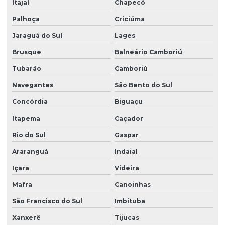
Itajaí
Chapecó
Projeto esgoto sanitário residencial
Palhoça
Criciúma
Projeto de estrutura de concreto
Jaraguá do Sul
Lages
Projeto estrutural alvenaria
Brusque
Balneário Camboriú
Projeto estrutural apartamento
Tubarão
Camboriú
Projeto estrutural bloco de concreto
Navegantes
São Bento do Sul
Projeto estrutural de casas
Concórdia
Biguaçu
Projeto estrutural completo
Itapema
Caçador
Projeto estrutural completo em sp
Rio do Sul
Gaspar
Projeto estrutural em concreto armado
Araranguá
Indaial
Projeto estrutural de concreto armado e fundações
Içara
Videira
Mafra
Canoinhas
Projeto estrutural de concreto armado para prédios
São Francisco do Sul
Imbituba
Projeto estrutural em concreto armado em sc
Xanxerê
Tijucas
Projeto estrutural em concreto protendido