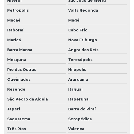
Niterói
São João de Meriti
Petrópolis
Volta Redonda
Macaé
Magé
Itaboraí
Cabo Frio
Maricá
Nova Friburgo
Barra Mansa
Angra dos Reis
Mesquita
Teresópolis
Rio das Ostras
Nilópolis
Queimados
Araruama
Resende
Itaguaí
São Pedro da Aldeia
Itaperuna
Japeri
Barra do Piraí
Saquarema
Seropédica
Três Rios
Valença