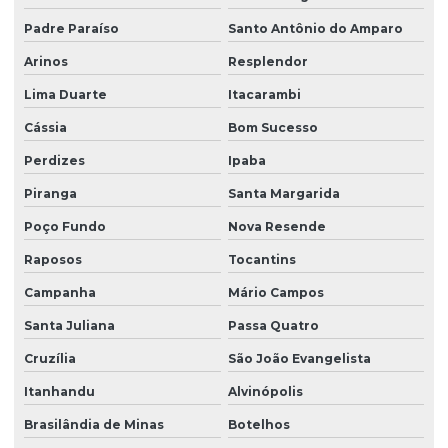
Padre Paraíso
Santo Antônio do Amparo
Arinos
Resplendor
Lima Duarte
Itacarambi
Cássia
Bom Sucesso
Perdizes
Ipaba
Piranga
Santa Margarida
Poço Fundo
Nova Resende
Raposos
Tocantins
Campanha
Mário Campos
Santa Juliana
Passa Quatro
Cruzília
São João Evangelista
Itanhandu
Alvinópolis
Brasilândia de Minas
Botelhos