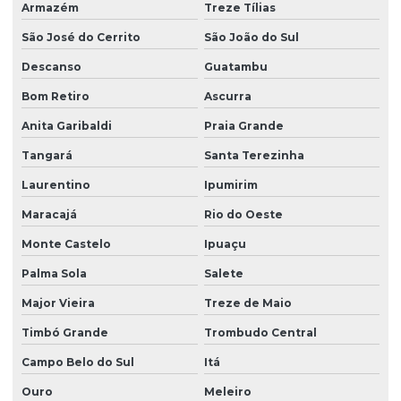
Projeto sistema hidraulico
Armazém
Treze Tílias
Projetos estruturais
São José do Cerrito
São João do Sul
Viga para concreto armado
Descanso
Guatambu
Bom Retiro
Ascurra
Viga concreto protendido
Anita Garibaldi
Praia Grande
Tangará
Santa Terezinha
Laurentino
Ipumirim
Maracajá
Rio do Oeste
Monte Castelo
Ipuaçu
Palma Sola
Salete
Major Vieira
Treze de Maio
Timbó Grande
Trombudo Central
Campo Belo do Sul
Itá
Ouro
Meleiro