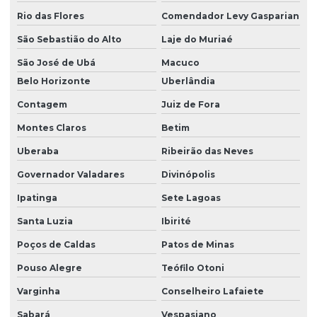
Rio das Flores
Comendador Levy Gasparian
São Sebastião do Alto
Laje do Muriaé
São José de Ubá
Macuco
Belo Horizonte
Uberlândia
Contagem
Juiz de Fora
Montes Claros
Betim
Uberaba
Ribeirão das Neves
Governador Valadares
Divinópolis
Ipatinga
Sete Lagoas
Santa Luzia
Ibirité
Poços de Caldas
Patos de Minas
Pouso Alegre
Teófilo Otoni
Varginha
Conselheiro Lafaiete
Sabará
Vespasiano