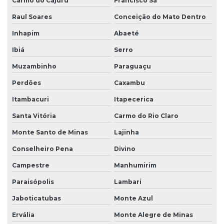
Carmo do Cajuru
Francisco Sá
Raul Soares
Conceição do Mato Dentro
Inhapim
Abaeté
Ibiá
Serro
Muzambinho
Paraguaçu
Perdões
Caxambu
Itambacuri
Itapecerica
Santa Vitória
Carmo do Rio Claro
Monte Santo de Minas
Lajinha
Conselheiro Pena
Divino
Campestre
Manhumirim
Paraisópolis
Lambari
Jaboticatubas
Monte Azul
Ervália
Monte Alegre de Minas