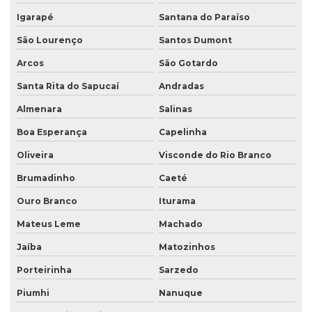
Igarapé
Santana do Paraíso
São Lourenço
Santos Dumont
Arcos
São Gotardo
Santa Rita do Sapucaí
Andradas
Almenara
Salinas
Boa Esperança
Capelinha
Oliveira
Visconde do Rio Branco
Brumadinho
Caeté
Ouro Branco
Iturama
Mateus Leme
Machado
Jaíba
Matozinhos
Porteirinha
Sarzedo
Piumhi
Nanuque