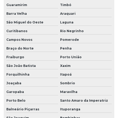
Guaramirim
Timbó
Projeto estrutural construção civil
Barra Velha
Araquari
Projeto estrutural de edifícios de concreto armado
São Miguel do Oeste
Laguna
Projeto estrutural para empresas de construção
Curitibanos
Rio Negrinho
Projeto estrutural de escada
Campos Novos
Pomerode
Projeto estrutural de fundação
Braço do Norte
Penha
Projeto estrutural de galpão
Fraiburgo
Porto União
Projeto estrutural de galpão em concreto armado
São João Batista
Xaxim
Projeto estrutural de piscina
Forquilhinha
Itapoá
Joaçaba
Sombrio
Projeto estrutural de piscina em concreto armado
Garopaba
Maravilha
Projeto estrutural residencial
Porto Belo
Santo Amaro da Imperatriz
Projeto estrutural em são paulo
Balneário Piçarras
Ituporanga
Projeto estrutural em sc
São Joaquim
Bombinhas