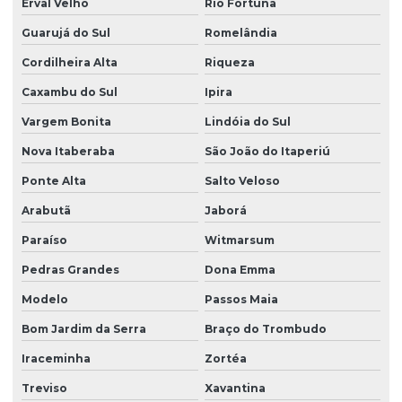
Erval Velho
Rio Fortuna
Guarujá do Sul
Romelândia
Cordilheira Alta
Riqueza
Caxambu do Sul
Ipira
Vargem Bonita
Lindóia do Sul
Nova Itaberaba
São João do Itaperiú
Ponte Alta
Salto Veloso
Arabutã
Jaborá
Paraíso
Witmarsum
Pedras Grandes
Dona Emma
Modelo
Passos Maia
Bom Jardim da Serra
Braço do Trombudo
Iraceminha
Zortéa
Treviso
Xavantina