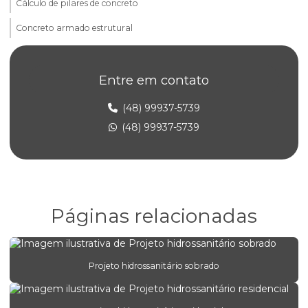
Cálculo de pilares de concreto
Concreto armado estrutural
Consultoria em alvenaria estrutural
Entre em contato
Elaboração de projeto estrutural
Empresa de projeto concreto protendido
(48) 99937-5739
(48) 99937-5739
Empresa de projeto estrutural
Empresa de projeto estrutural de concreto armado
Empresa de projeto estrutural em sp
Engenharia de alvenaria estrutural para construtoras
Páginas relacionadas
Engenharia de concreto armado para empresas
Engenharia estrutural para edifícios comerciais
Projeto hidrossanitário sobrado
Engenharia estrutural para obras comerciais
Engenharia de estruturas protendidas