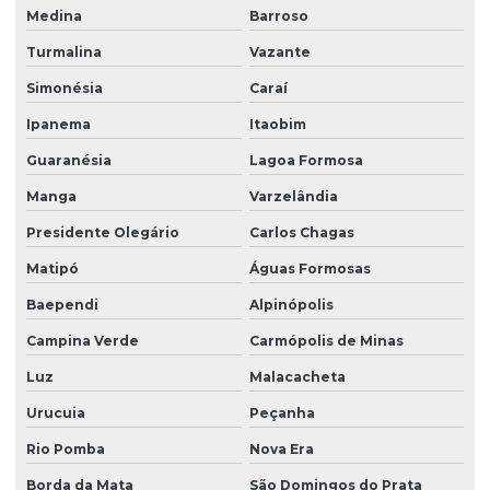
Medina
Barroso
Turmalina
Vazante
Simonésia
Caraí
Ipanema
Itaobim
Guaranésia
Lagoa Formosa
Manga
Varzelândia
Presidente Olegário
Carlos Chagas
Matipó
Águas Formosas
Baependi
Alpinópolis
Campina Verde
Carmópolis de Minas
Luz
Malacacheta
Urucuia
Peçanha
Rio Pomba
Nova Era
Borda da Mata
São Domingos do Prata