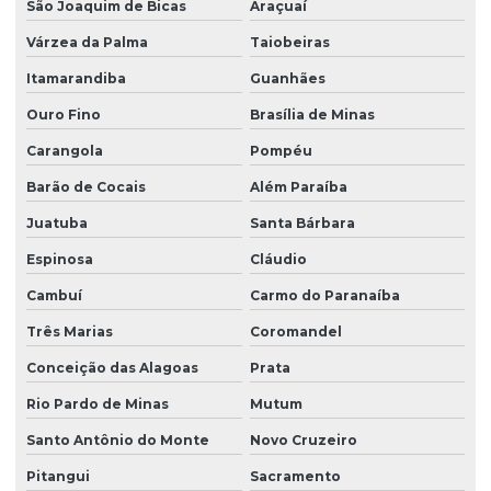
São Joaquim de Bicas
Araçuaí
Várzea da Palma
Taiobeiras
Itamarandiba
Guanhães
Ouro Fino
Brasília de Minas
Carangola
Pompéu
Barão de Cocais
Além Paraíba
Juatuba
Santa Bárbara
Espinosa
Cláudio
Cambuí
Carmo do Paranaíba
Três Marias
Coromandel
Conceição das Alagoas
Prata
Rio Pardo de Minas
Mutum
Santo Antônio do Monte
Novo Cruzeiro
Pitangui
Sacramento