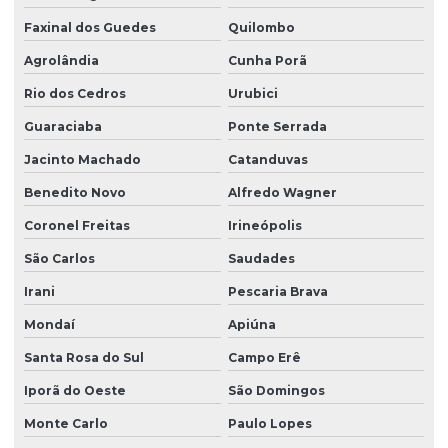
Projeto hidrossanitário comercial
Faxinal dos Guedes
Quilombo
Projeto hidrossanitário edifício
Agrolândia
Cunha Porã
Projeto hidrossanitário hospital
Rio dos Cedros
Urubici
Projeto hidrossanitário loteamento
Guaraciaba
Ponte Serrada
Jacinto Machado
Catanduvas
Projeto hidrossanitário predial
Benedito Novo
Alfredo Wagner
Projeto hidrossanitário de predio
Coronel Freitas
Irineópolis
Projeto hidrossanitário residencial
São Carlos
Saudades
Projeto hidrossanitário sobrado
Irani
Pescaria Brava
Projeto de laje protendida
Mondaí
Apiúna
Projeto de paredes estruturais para empresas
Santa Rosa do Sul
Campo Erê
Projeto de rede de esgoto sanitário
Iporã do Oeste
São Domingos
Projeto sanitário completo
Monte Carlo
Paulo Lopes