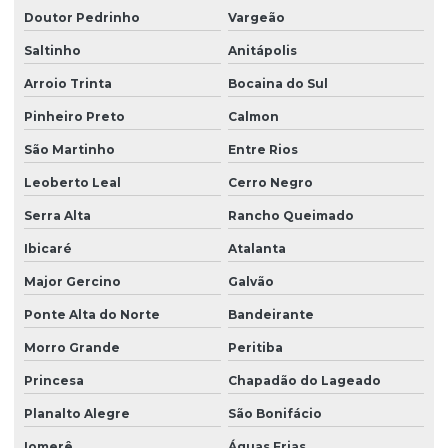
Doutor Pedrinho
Vargeão
Saltinho
Anitápolis
Arroio Trinta
Bocaina do Sul
Pinheiro Preto
Calmon
São Martinho
Entre Rios
Leoberto Leal
Cerro Negro
Serra Alta
Rancho Queimado
Ibicaré
Atalanta
Major Gercino
Galvão
Ponte Alta do Norte
Bandeirante
Morro Grande
Peritiba
Princesa
Chapadão do Lageado
Planalto Alegre
São Bonifácio
Iomerê
Águas Frias