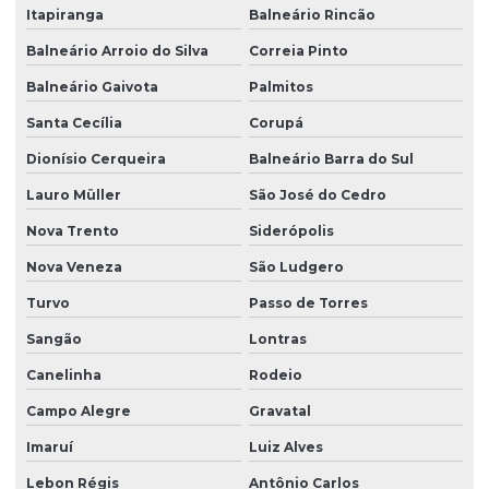
Itapiranga
Balneário Rincão
Projeto hidraulico basico
Balneário Arroio do Silva
Correia Pinto
Projeto hidraulico completo
Balneário Gaivota
Palmitos
Projeto hidraulico e hidrossanitário
Santa Cecília
Corupá
Projeto hidráulico loteamento
Dionísio Cerqueira
Balneário Barra do Sul
Projeto hidráulico predial
Lauro Müller
São José do Cedro
Nova Trento
Siderópolis
Projeto hidráulico residencial
Nova Veneza
São Ludgero
Projeto hidráulico residencial completo
Turvo
Passo de Torres
Projeto hidraulico e sanitario
Sangão
Lontras
Projeto hidraulico sobrado
Canelinha
Rodeio
Projeto hidrossanitário
Campo Alegre
Gravatal
Projeto hidrossanitário apartamento
Imaruí
Luiz Alves
Projeto hidrossanitário em bim
Lebon Régis
Antônio Carlos