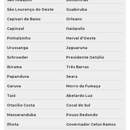
Projeto estrutural de sobrado
São Lourenço do Oeste
Guabiruba
Projeto de estruturas em concreto armado
Capivari de Baixo
Orleans
Projeto de estruturas protendidas para empresas
Capinzal
Itaiópolis
Projeto executivo de fundação
Pinhalzinho
Herval d'Oeste
Projeto executivo hidrossanitário
Urussanga
Jaguaruna
Projeto de fundação
Schroeder
Presidente Getúlio
Projeto fundação de casa
Ibirama
Três Barras
Papanduva
Seara
Projeto de fundação estacas
Garuva
Morro da Fumaça
Projeto de fundação e estrutura
Taió
Abelardo Luz
Projeto de fundação de galpão
Otacílio Costa
Cocal do Sul
Projeto de fundação para sobrado
Massaranduba
Pouso Redondo
Projeto de grandes vãos para construtoras
Ilhota
Governador Celso Ramos
Projeto hidraulico alvenaria estrutural