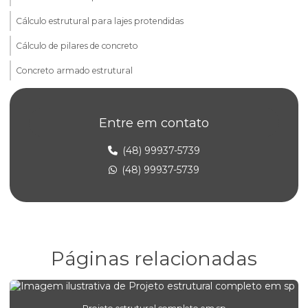
Cálculo estrutural para lajes protendidas
Cálculo de pilares de concreto
Concreto armado estrutural
Consultoria em alvenaria estrutural
Entre em contato
Elaboração de projeto estrutural
Empresa de projeto concreto protendido
(48) 99937-5739
(48) 99937-5739
Empresa de projeto estrutural
Empresa de projeto estrutural de concreto armado
Empresa de projeto estrutural em sp
Engenharia de alvenaria estrutural para construtoras
Páginas relacionadas
Engenharia de concreto armado para empresas
Engenharia estrutural para edifícios comerciais