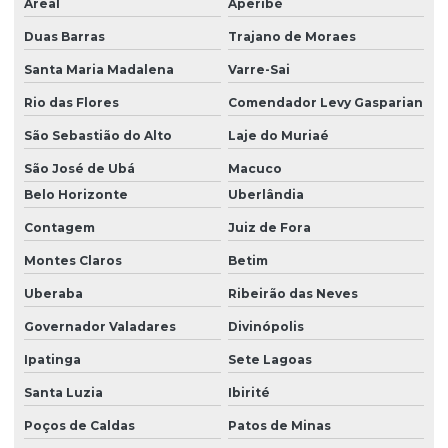
Areal
Aperibé
Duas Barras
Trajano de Moraes
Santa Maria Madalena
Varre-Sai
Rio das Flores
Comendador Levy Gasparian
São Sebastião do Alto
Laje do Muriaé
São José de Ubá
Macuco
Belo Horizonte
Uberlândia
Contagem
Juiz de Fora
Montes Claros
Betim
Uberaba
Ribeirão das Neves
Governador Valadares
Divinópolis
Ipatinga
Sete Lagoas
Santa Luzia
Ibirité
Poços de Caldas
Patos de Minas