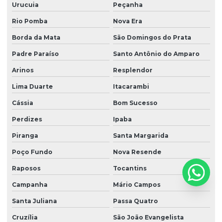
Urucuia
Peçanha
Rio Pomba
Nova Era
Borda da Mata
São Domingos do Prata
Padre Paraíso
Santo Antônio do Amparo
Arinos
Resplendor
Lima Duarte
Itacarambi
Cássia
Bom Sucesso
Perdizes
Ipaba
Piranga
Santa Margarida
Poço Fundo
Nova Resende
Raposos
Tocantins
Campanha
Mário Campos
Santa Juliana
Passa Quatro
Cruzília
São João Evangelista