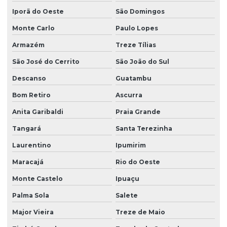
Iporã do Oeste
São Domingos
Projeto sanitário completo
Monte Carlo
Paulo Lopes
Projeto sistema hidraulico
Armazém
Treze Tílias
Projetos estruturais
São José do Cerrito
São João do Sul
Viga para concreto armado
Descanso
Guatambu
Viga concreto protendido
Bom Retiro
Ascurra
Anita Garibaldi
Praia Grande
Tangará
Santa Terezinha
Laurentino
Ipumirim
Maracajá
Rio do Oeste
Monte Castelo
Ipuaçu
Palma Sola
Salete
Major Vieira
Treze de Maio