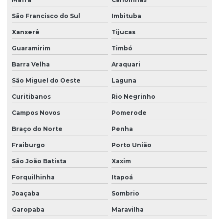
Projeto estrutural em concreto armado em sc
São Francisco do Sul
Imbituba
Projeto estrutural em concreto protendido
Xanxerê
Tijucas
Projeto estrutural construção civil
Guaramirim
Timbó
Projeto estrutural de edifícios de concreto armado
Barra Velha
Araquari
Projeto estrutural para empresas de construção
São Miguel do Oeste
Laguna
Curitibanos
Rio Negrinho
Projeto estrutural de escada
Campos Novos
Pomerode
Projeto estrutural de fundação
Braço do Norte
Penha
Projeto estrutural de galpão
Fraiburgo
Porto União
Projeto estrutural de galpão em concreto armado
São João Batista
Xaxim
Projeto estrutural de piscina
Forquilhinha
Itapoá
Projeto estrutural de piscina em concreto armado
Joaçaba
Sombrio
Projeto estrutural residencial
Garopaba
Maravilha