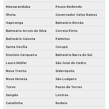
Projeto de grandes vãos para construtoras
Massaranduba
Pouso Redondo
Projeto hidraulico alvenaria estrutural
Ilhota
Governador Celso Ramos
Itapiranga
Balneário Rincão
Projeto hidraulico basico
Balneário Arroio do Silva
Correia Pinto
Projeto hidraulico completo
Balneário Gaivota
Palmitos
Projeto hidraulico e hidrossanitário
Santa Cecília
Corupá
Projeto hidráulico loteamento
Dionísio Cerqueira
Balneário Barra do Sul
Projeto hidráulico predial
Lauro Müller
São José do Cedro
Projeto hidráulico residencial
Nova Trento
Siderópolis
Projeto hidráulico residencial completo
Nova Veneza
São Ludgero
Projeto hidraulico e sanitario
Turvo
Passo de Torres
Projeto hidraulico sobrado
Sangão
Lontras
Projeto hidrossanitário
Canelinha
Rodeio