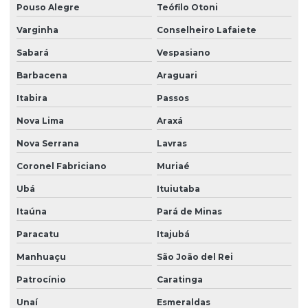
Pouso Alegre
Teófilo Otoni
Varginha
Conselheiro Lafaiete
Sabará
Vespasiano
Barbacena
Araguari
Itabira
Passos
Nova Lima
Araxá
Nova Serrana
Lavras
Coronel Fabriciano
Muriaé
Ubá
Ituiutaba
Itaúna
Pará de Minas
Paracatu
Itajubá
Manhuaçu
São João del Rei
Patrocínio
Caratinga
Unaí
Esmeraldas