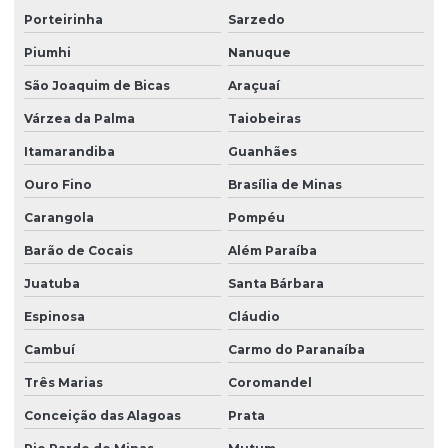
Porteirinha
Sarzedo
Piumhi
Nanuque
São Joaquim de Bicas
Araçuaí
Várzea da Palma
Taiobeiras
Itamarandiba
Guanhães
Ouro Fino
Brasília de Minas
Carangola
Pompéu
Barão de Cocais
Além Paraíba
Juatuba
Santa Bárbara
Espinosa
Cláudio
Cambuí
Carmo do Paranaíba
Três Marias
Coromandel
Conceição das Alagoas
Prata