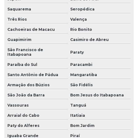
Saquarema
Seropédica
Três Rios
Valença
Cachoeiras de Macacu
Rio Bonito
Guapimirim
Casimiro de Abreu
São Francisco de
Paraty
Itabapoana
Paraíba do Sul
Paracambi
Santo Antônio de Pádua
Mangaratiba
Armação dos Búzios
São Fidélis
São João da Barra
Bom Jesus do Itabapoana
Vassouras
Tanguá
Arraial do Cabo
Itatiaia
Paty do Alferes
Bom Jardim
Iguaba Grande
Piraí