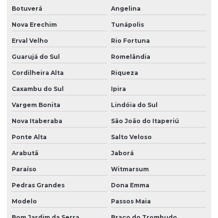
Botuverá
Angelina
Nova Erechim
Tunápolis
Erval Velho
Rio Fortuna
Guarujá do Sul
Romelândia
Cordilheira Alta
Riqueza
Caxambu do Sul
Ipira
Vargem Bonita
Lindóia do Sul
Nova Itaberaba
São João do Itaperiú
Ponte Alta
Salto Veloso
Arabutã
Jaborá
Paraíso
Witmarsum
Pedras Grandes
Dona Emma
Modelo
Passos Maia
Bom Jardim da Serra
Braço do Trombudo