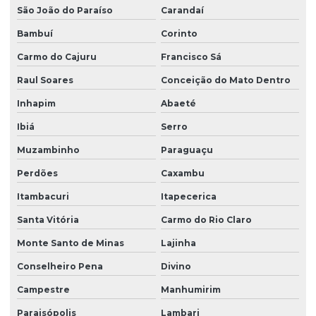
São João do Paraíso
Carandaí
Bambuí
Corinto
Carmo do Cajuru
Francisco Sá
Raul Soares
Conceição do Mato Dentro
Inhapim
Abaeté
Ibiá
Serro
Muzambinho
Paraguaçu
Perdões
Caxambu
Itambacuri
Itapecerica
Santa Vitória
Carmo do Rio Claro
Monte Santo de Minas
Lajinha
Conselheiro Pena
Divino
Campestre
Manhumirim
Paraisópolis
Lambari