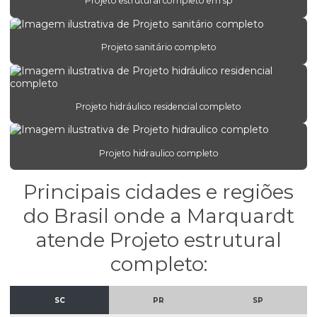
Projeto estrutural completo em sp
Engenharia estrutural para obras comerciais
Engenharia de estruturas protendidas
Projeto sanitário completo
Engenheiro estrutural
Escritório de projeto estrutural
Projeto hidráulico residencial completo
Estrutura concreto armado
Orçamento de projeto estrutural
Projeto hidraulico completo
Orçamento projeto hidráulico
Principais cidades e regiões
Projeto alvenaria estrutural
do Brasil onde a Marquardt
Projeto bloco estrutural
atende Projeto estrutural
Projeto concreto armado
completo:
Projeto concreto armado em santa catarina
Projeto de concreto armado em são paulo
SC
PR
SP
Projeto de concreto protendido