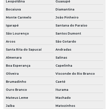
Leopoldina
Guaxupé
Bocaiuva
Diamantina
Monte Carmelo
João Pinheiro
Igarapé
Santana do Paraíso
São Lourenço
Santos Dumont
Arcos
São Gotardo
Santa Rita do Sapucaí
Andradas
Almenara
Salinas
Boa Esperança
Capelinha
Oliveira
Visconde do Rio Branco
Brumadinho
Caeté
Ouro Branco
Iturama
Mateus Leme
Machado
Jaíba
Matozinhos