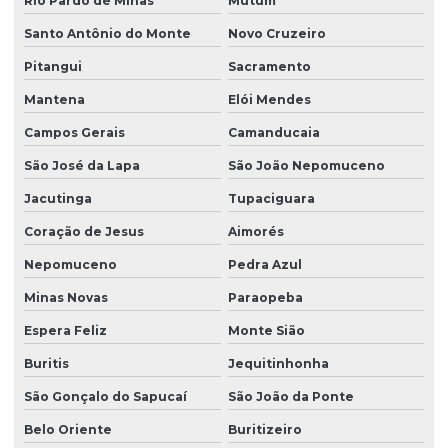
Rio Pardo de Minas
Mutum
Santo Antônio do Monte
Novo Cruzeiro
Pitangui
Sacramento
Mantena
Elói Mendes
Campos Gerais
Camanducaia
São José da Lapa
São João Nepomuceno
Jacutinga
Tupaciguara
Coração de Jesus
Aimorés
Nepomuceno
Pedra Azul
Minas Novas
Paraopeba
Espera Feliz
Monte Sião
Buritis
Jequitinhonha
São Gonçalo do Sapucaí
São João da Ponte
Belo Oriente
Buritizeiro