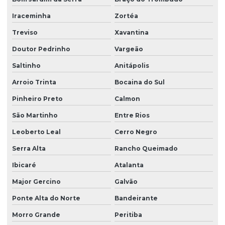
Iraceminha
Zortéa
Treviso
Xavantina
Doutor Pedrinho
Vargeão
Saltinho
Anitápolis
Arroio Trinta
Bocaina do Sul
Pinheiro Preto
Calmon
São Martinho
Entre Rios
Leoberto Leal
Cerro Negro
Serra Alta
Rancho Queimado
Ibicaré
Atalanta
Major Gercino
Galvão
Ponte Alta do Norte
Bandeirante
Morro Grande
Peritiba