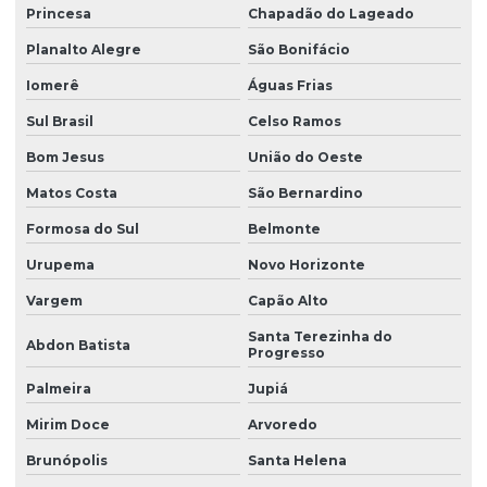
Princesa
Chapadão do Lageado
Planalto Alegre
São Bonifácio
Iomerê
Águas Frias
Sul Brasil
Celso Ramos
Bom Jesus
União do Oeste
Matos Costa
São Bernardino
Formosa do Sul
Belmonte
Urupema
Novo Horizonte
Vargem
Capão Alto
Santa Terezinha do
Abdon Batista
Progresso
Palmeira
Jupiá
Mirim Doce
Arvoredo
Brunópolis
Santa Helena