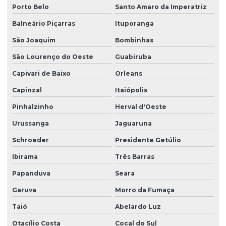
Projeto estrutural em são paulo
Porto Belo
Santo Amaro da Imperatriz
Projeto estrutural em sc
Balneário Piçarras
Ituporanga
Projeto estrutural de sobrado
São Joaquim
Bombinhas
Projeto de estruturas em concreto armado
São Lourenço do Oeste
Guabiruba
Capivari de Baixo
Orleans
Projeto de estruturas protendidas para empresas
Capinzal
Itaiópolis
Projeto executivo de fundação
Pinhalzinho
Herval d'Oeste
Projeto executivo hidrossanitário
Urussanga
Jaguaruna
Projeto de fundação
Schroeder
Presidente Getúlio
Projeto fundação de casa
Ibirama
Três Barras
Projeto de fundação estacas
Papanduva
Seara
Projeto de fundação e estrutura
Garuva
Morro da Fumaça
Projeto de fundação de galpão
Taió
Abelardo Luz
Projeto de fundação para sobrado
Otacílio Costa
Cocal do Sul