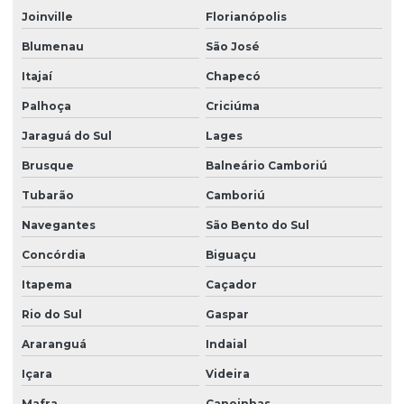
Joinville
Florianópolis
Projeto de esgotamento sanitário
Blumenau
São José
Projeto esgoto sanitário residencial
Itajaí
Chapecó
Projeto de estrutura de concreto
Palhoça
Criciúma
Projeto estrutural alvenaria
Jaraguá do Sul
Lages
Projeto estrutural apartamento
Brusque
Balneário Camboriú
Projeto estrutural bloco de concreto
Tubarão
Camboriú
Navegantes
São Bento do Sul
Projeto estrutural de casas
Concórdia
Biguaçu
Projeto estrutural completo
Itapema
Caçador
Projeto estrutural completo em sp
Rio do Sul
Gaspar
Projeto estrutural em concreto armado
Araranguá
Indaial
Projeto estrutural de concreto armado e fundações
Içara
Videira
Projeto estrutural de concreto armado para prédios
Mafra
Canoinhas