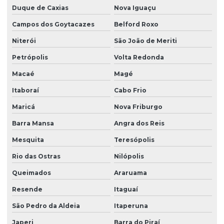
Duque de Caxias
Nova Iguaçu
Campos dos Goytacazes
Belford Roxo
Niterói
São João de Meriti
Petrópolis
Volta Redonda
Macaé
Magé
Itaboraí
Cabo Frio
Maricá
Nova Friburgo
Barra Mansa
Angra dos Reis
Mesquita
Teresópolis
Rio das Ostras
Nilópolis
Queimados
Araruama
Resende
Itaguaí
São Pedro da Aldeia
Itaperuna
Japeri
Barra do Piraí