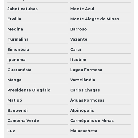
Jaboticatubas
Monte Azul
Ervália
Monte Alegre de Minas
Medina
Barroso
Turmalina
Vazante
Simonésia
Caraí
Ipanema
Itaobim
Guaranésia
Lagoa Formosa
Manga
Varzelândia
Presidente Olegário
Carlos Chagas
Matipó
Águas Formosas
Baependi
Alpinópolis
Campina Verde
Carmópolis de Minas
Luz
Malacacheta