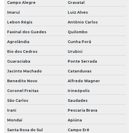
Projeto hidrossanitário apartamento
Campo Alegre
Gravatal
Imaruí
Luiz Alves
Projeto hidrossanitário em bim
Lebon Régis
Antônio Carlos
Projeto hidrossanitário comercial
Faxinal dos Guedes
Quilombo
Projeto hidrossanitário edifício
Agrolândia
Cunha Porã
Projeto hidrossanitário hospital
Rio dos Cedros
Urubici
Projeto hidrossanitário loteamento
Guaraciaba
Ponte Serrada
Projeto hidrossanitário predial
Jacinto Machado
Catanduvas
Projeto hidrossanitário de predio
Benedito Novo
Alfredo Wagner
Projeto hidrossanitário residencial
Coronel Freitas
Irineópolis
Projeto hidrossanitário sobrado
São Carlos
Saudades
Projeto de laje protendida
Irani
Pescaria Brava
Projeto de paredes estruturais para empresas
Mondaí
Apiúna
Santa Rosa do Sul
Campo Erê
Projeto de rede de esgoto sanitário