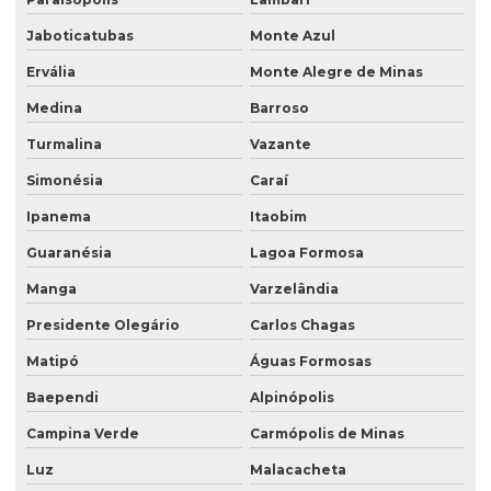
Jaboticatubas
Monte Azul
Ervália
Monte Alegre de Minas
Medina
Barroso
Turmalina
Vazante
Simonésia
Caraí
Ipanema
Itaobim
Guaranésia
Lagoa Formosa
Manga
Varzelândia
Presidente Olegário
Carlos Chagas
Matipó
Águas Formosas
Baependi
Alpinópolis
Campina Verde
Carmópolis de Minas
Luz
Malacacheta