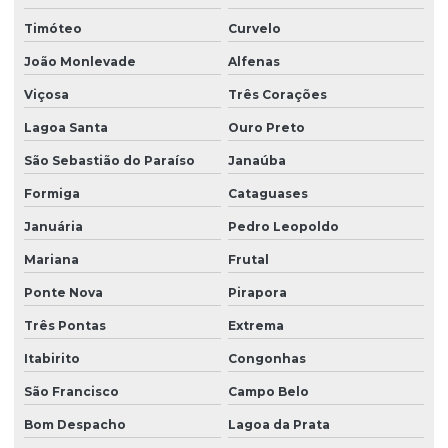
Timóteo
Curvelo
João Monlevade
Alfenas
Viçosa
Três Corações
Lagoa Santa
Ouro Preto
São Sebastião do Paraíso
Janaúba
Formiga
Cataguases
Januária
Pedro Leopoldo
Mariana
Frutal
Ponte Nova
Pirapora
Três Pontas
Extrema
Itabirito
Congonhas
São Francisco
Campo Belo
Bom Despacho
Lagoa da Prata