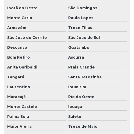
Projeto sanitário completo
Iporã do Oeste
São Domingos
Projeto sistema hidraulico
Monte Carlo
Paulo Lopes
Projetos estruturais
Armazém
Treze Tílias
Viga para concreto armado
São José do Cerrito
São João do Sul
Viga concreto protendido
Descanso
Guatambu
Bom Retiro
Ascurra
Anita Garibaldi
Praia Grande
Tangará
Santa Terezinha
Laurentino
Ipumirim
Maracajá
Rio do Oeste
Monte Castelo
Ipuaçu
Palma Sola
Salete
Major Vieira
Treze de Maio