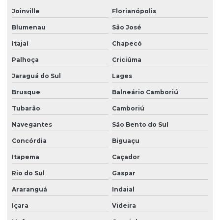
Projeto de esgotamento sanitário
Joinville
Florianópolis
Blumenau
São José
Projeto esgoto sanitário residencial
Itajaí
Chapecó
Projeto de estrutura de concreto
Palhoça
Criciúma
Projeto estrutural alvenaria
Jaraguá do Sul
Lages
Projeto estrutural apartamento
Brusque
Balneário Camboriú
Projeto estrutural bloco de concreto
Tubarão
Camboriú
Projeto estrutural de casas
Navegantes
São Bento do Sul
Projeto estrutural completo
Concórdia
Biguaçu
Projeto estrutural completo em sp
Itapema
Caçador
Projeto estrutural em concreto armado
Rio do Sul
Gaspar
Projeto estrutural de concreto armado e fundações
Araranguá
Indaial
Projeto estrutural de concreto armado para prédios
Içara
Videira