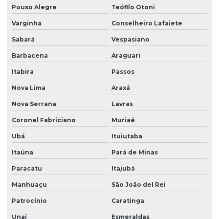
Pouso Alegre
Teófilo Otoni
Varginha
Conselheiro Lafaiete
Sabará
Vespasiano
Barbacena
Araguari
Itabira
Passos
Nova Lima
Araxá
Nova Serrana
Lavras
Coronel Fabriciano
Muriaé
Ubá
Ituiutaba
Itaúna
Pará de Minas
Paracatu
Itajubá
Manhuaçu
São João del Rei
Patrocínio
Caratinga
Unaí
Esmeraldas