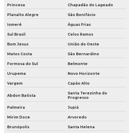
Princesa
Chapadão do Lageado
Planalto Alegre
São Bonifácio
Iomerê
Águas Frias
Sul Brasil
Celso Ramos
Bom Jesus
União do Oeste
Matos Costa
São Bernardino
Formosa do Sul
Belmonte
Urupema
Novo Horizonte
Vargem
Capão Alto
Santa Terezinha do
Abdon Batista
Progresso
Palmeira
Jupiá
Mirim Doce
Arvoredo
Brunópolis
Santa Helena