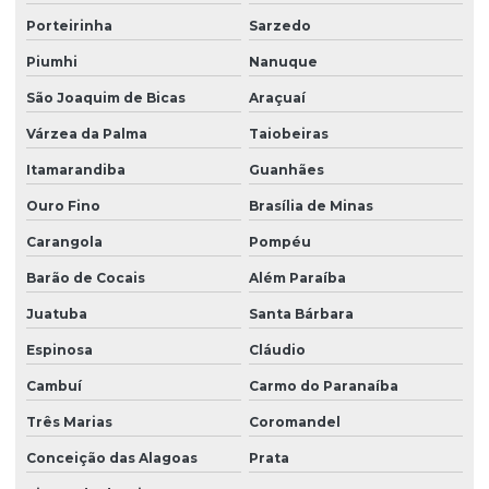
Porteirinha
Sarzedo
Piumhi
Nanuque
São Joaquim de Bicas
Araçuaí
Várzea da Palma
Taiobeiras
Itamarandiba
Guanhães
Ouro Fino
Brasília de Minas
Carangola
Pompéu
Barão de Cocais
Além Paraíba
Juatuba
Santa Bárbara
Espinosa
Cláudio
Cambuí
Carmo do Paranaíba
Três Marias
Coromandel
Conceição das Alagoas
Prata