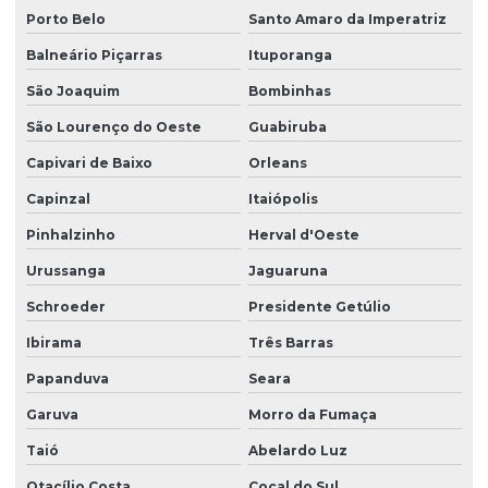
Porto Belo
Santo Amaro da Imperatriz
Projeto estrutural em sc
Balneário Piçarras
Ituporanga
Projeto estrutural de sobrado
São Joaquim
Bombinhas
Projeto de estruturas em concreto armado
São Lourenço do Oeste
Guabiruba
Projeto de estruturas protendidas para empresas
Capivari de Baixo
Orleans
Projeto executivo de fundação
Capinzal
Itaiópolis
Projeto executivo hidrossanitário
Pinhalzinho
Herval d'Oeste
Projeto de fundação
Urussanga
Jaguaruna
Projeto fundação de casa
Schroeder
Presidente Getúlio
Projeto de fundação estacas
Ibirama
Três Barras
Papanduva
Seara
Projeto de fundação e estrutura
Garuva
Morro da Fumaça
Projeto de fundação de galpão
Taió
Abelardo Luz
Projeto de fundação para sobrado
Otacílio Costa
Cocal do Sul