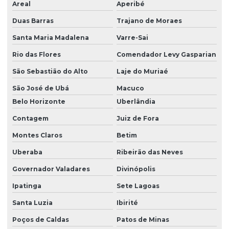
Areal
Aperibé
Duas Barras
Trajano de Moraes
Santa Maria Madalena
Varre-Sai
Rio das Flores
Comendador Levy Gasparian
São Sebastião do Alto
Laje do Muriaé
São José de Ubá
Macuco
Belo Horizonte
Uberlândia
Contagem
Juiz de Fora
Montes Claros
Betim
Uberaba
Ribeirão das Neves
Governador Valadares
Divinópolis
Ipatinga
Sete Lagoas
Santa Luzia
Ibirité
Poços de Caldas
Patos de Minas