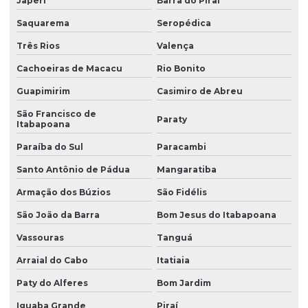
Japeri
Barra do Piraí
Saquarema
Seropédica
Três Rios
Valença
Cachoeiras de Macacu
Rio Bonito
Guapimirim
Casimiro de Abreu
São Francisco de
Paraty
Itabapoana
Paraíba do Sul
Paracambi
Santo Antônio de Pádua
Mangaratiba
Armação dos Búzios
São Fidélis
São João da Barra
Bom Jesus do Itabapoana
Vassouras
Tanguá
Arraial do Cabo
Itatiaia
Paty do Alferes
Bom Jardim
Iguaba Grande
Piraí