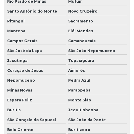
Rio Pardo de Minas
Mutum
Santo Antônio do Monte
Novo Cruzeiro
Pitangui
Sacramento
Mantena
Elói Mendes
Campos Gerais
Camanducaia
São José da Lapa
São João Nepomuceno
Jacutinga
Tupaciguara
Coração de Jesus
Aimorés
Nepomuceno
Pedra Azul
Minas Novas
Paraopeba
Espera Feliz
Monte Sião
Buritis
Jequitinhonha
São Gonçalo do Sapucaí
São João da Ponte
Belo Oriente
Buritizeiro