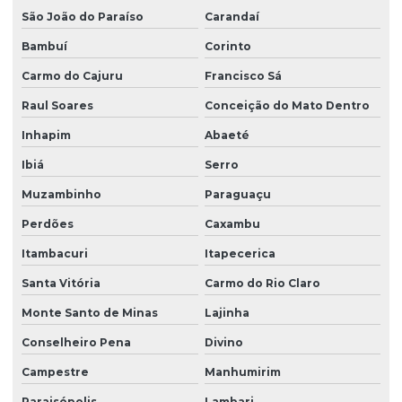
São João do Paraíso
Carandaí
Bambuí
Corinto
Carmo do Cajuru
Francisco Sá
Raul Soares
Conceição do Mato Dentro
Inhapim
Abaeté
Ibiá
Serro
Muzambinho
Paraguaçu
Perdões
Caxambu
Itambacuri
Itapecerica
Santa Vitória
Carmo do Rio Claro
Monte Santo de Minas
Lajinha
Conselheiro Pena
Divino
Campestre
Manhumirim
Paraisópolis
Lambari