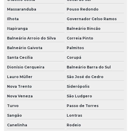
Projeto de grandes vãos para construtoras
Massaranduba
Pouso Redondo
Projeto hidraulico alvenaria estrutural
Ilhota
Governador Celso Ramos
Projeto hidraulico basico
Itapiranga
Balneário Rincão
Projeto hidraulico completo
Balneário Arroio do Silva
Correia Pinto
Projeto hidraulico e hidrossanitário
Balneário Gaivota
Palmitos
Projeto hidráulico loteamento
Santa Cecília
Corupá
Projeto hidráulico predial
Dionísio Cerqueira
Balneário Barra do Sul
Projeto hidráulico residencial
Lauro Müller
São José do Cedro
Nova Trento
Siderópolis
Projeto hidráulico residencial completo
Nova Veneza
São Ludgero
Projeto hidraulico e sanitario
Turvo
Passo de Torres
Projeto hidraulico sobrado
Sangão
Lontras
Projeto hidrossanitário
Canelinha
Rodeio
Projeto hidrossanitário apartamento