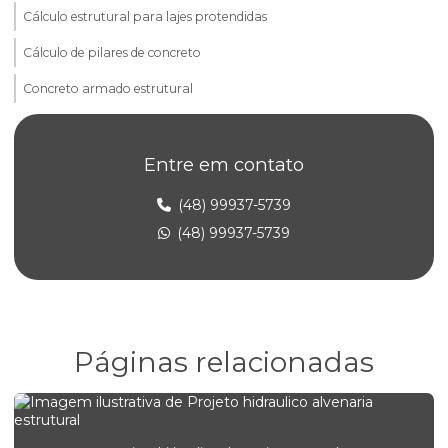
Cálculo estrutural para lajes protendidas
Cálculo de pilares de concreto
Concreto armado estrutural
Consultoria em alvenaria estrutural
Entre em contato
Elaboração de projeto estrutural
Empresa de projeto concreto protendido
(48) 99937-5739
(48) 99937-5739
Empresa de projeto estrutural
Empresa de projeto estrutural de concreto armado
Empresa de projeto estrutural em sp
Engenharia de alvenaria estrutural para construtoras
Páginas relacionadas
Engenharia de concreto armado para empresas
Engenharia estrutural para edifícios comerciais