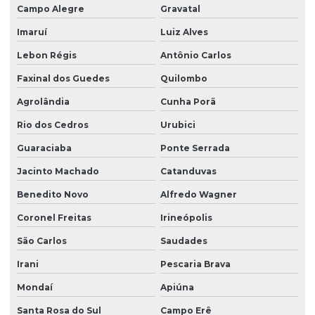
Campo Alegre
Gravatal
Projeto hidrossanitário em bim
Imaruí
Luiz Alves
Projeto hidrossanitário comercial
Lebon Régis
Antônio Carlos
Projeto hidrossanitário edifício
Faxinal dos Guedes
Quilombo
Projeto hidrossanitário hospital
Agrolândia
Cunha Porã
Projeto hidrossanitário loteamento
Rio dos Cedros
Urubici
Projeto hidrossanitário predial
Guaraciaba
Ponte Serrada
Jacinto Machado
Catanduvas
Projeto hidrossanitário de predio
Benedito Novo
Alfredo Wagner
Projeto hidrossanitário residencial
Coronel Freitas
Irineópolis
Projeto hidrossanitário sobrado
São Carlos
Saudades
Projeto de laje protendida
Irani
Pescaria Brava
Projeto de paredes estruturais para empresas
Mondaí
Apiúna
Projeto de rede de esgoto sanitário
Santa Rosa do Sul
Campo Erê