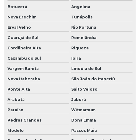
Botuverá
Angelina
Nova Erechim
Tunápolis
Erval Velho
Rio Fortuna
Guarujá do Sul
Romelândia
Cordilheira Alta
Riqueza
Caxambu do Sul
Ipira
Vargem Bonita
Lindóia do Sul
Nova Itaberaba
São João do Itaperiú
Ponte Alta
Salto Veloso
Arabutã
Jaborá
Paraíso
Witmarsum
Pedras Grandes
Dona Emma
Modelo
Passos Maia