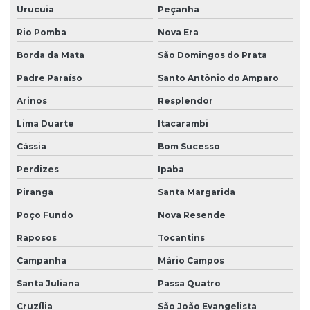
Urucuia
Peçanha
Rio Pomba
Nova Era
Borda da Mata
São Domingos do Prata
Padre Paraíso
Santo Antônio do Amparo
Arinos
Resplendor
Lima Duarte
Itacarambi
Cássia
Bom Sucesso
Perdizes
Ipaba
Piranga
Santa Margarida
Poço Fundo
Nova Resende
Raposos
Tocantins
Campanha
Mário Campos
Santa Juliana
Passa Quatro
Cruzília
São João Evangelista