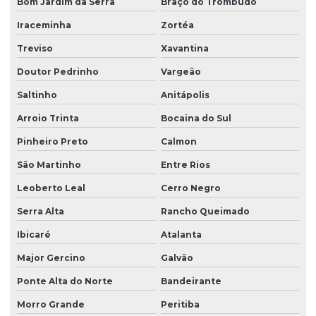
Bom Jardim da Serra
Braço do Trombudo
Iraceminha
Zortéa
Treviso
Xavantina
Doutor Pedrinho
Vargeão
Saltinho
Anitápolis
Arroio Trinta
Bocaina do Sul
Pinheiro Preto
Calmon
São Martinho
Entre Rios
Leoberto Leal
Cerro Negro
Serra Alta
Rancho Queimado
Ibicaré
Atalanta
Major Gercino
Galvão
Ponte Alta do Norte
Bandeirante
Morro Grande
Peritiba