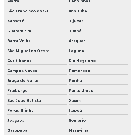
Mafra
Canoinhas
Projeto estrutural em concreto armado em sc
São Francisco do Sul
Imbituba
Projeto estrutural em concreto protendido
Xanxerê
Tijucas
Projeto estrutural construção civil
Guaramirim
Timbó
Projeto estrutural de edifícios de concreto armado
Barra Velha
Araquari
Projeto estrutural para empresas de construção
São Miguel do Oeste
Laguna
Projeto estrutural de escada
Curitibanos
Rio Negrinho
Projeto estrutural de fundação
Campos Novos
Pomerode
Projeto estrutural de galpão
Braço do Norte
Penha
Projeto estrutural de galpão em concreto armado
Fraiburgo
Porto União
Projeto estrutural de piscina
São João Batista
Xaxim
Projeto estrutural de piscina em concreto armado
Forquilhinha
Itapoá
Joaçaba
Sombrio
Projeto estrutural residencial
Garopaba
Maravilha
Projeto estrutural em são paulo