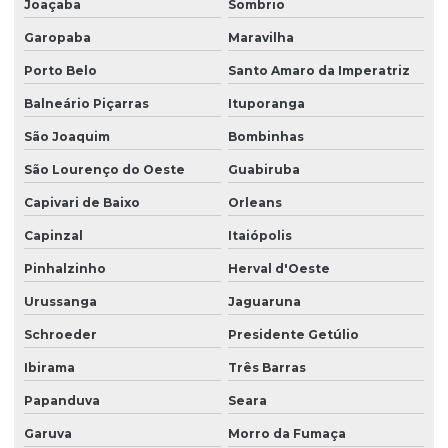
Joaçaba
Sombrio
Projeto estrutural de piscina em concreto armado
Garopaba
Maravilha
Projeto estrutural residencial
Porto Belo
Santo Amaro da Imperatriz
Projeto estrutural em são paulo
Balneário Piçarras
Ituporanga
Projeto estrutural em sc
São Joaquim
Bombinhas
Projeto estrutural de sobrado
São Lourenço do Oeste
Guabiruba
Projeto de estruturas em concreto armado
Capivari de Baixo
Orleans
Projeto de estruturas protendidas para empresas
Capinzal
Itaiópolis
Projeto executivo de fundação
Pinhalzinho
Herval d'Oeste
Projeto executivo hidrossanitário
Urussanga
Jaguaruna
Projeto de fundação
Schroeder
Presidente Getúlio
Projeto fundação de casa
Ibirama
Três Barras
Papanduva
Seara
Projeto de fundação estacas
Garuva
Morro da Fumaça
Projeto de fundação e estrutura