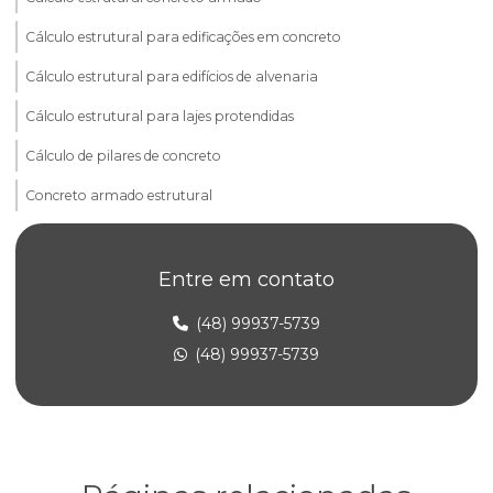
Cálculo estrutural para edificações em concreto
Cálculo estrutural para edifícios de alvenaria
Cálculo estrutural para lajes protendidas
Cálculo de pilares de concreto
Concreto armado estrutural
Consultoria em alvenaria estrutural
Entre em contato
Elaboração de projeto estrutural
Empresa de projeto concreto protendido
(48) 99937-5739
(48) 99937-5739
Empresa de projeto estrutural
Empresa de projeto estrutural de concreto armado
Empresa de projeto estrutural em sp
Engenharia de alvenaria estrutural para construtoras