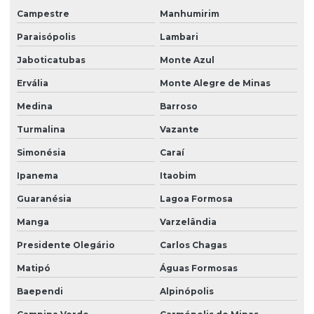
Campestre
Manhumirim
Paraisópolis
Lambari
Jaboticatubas
Monte Azul
Ervália
Monte Alegre de Minas
Medina
Barroso
Turmalina
Vazante
Simonésia
Caraí
Ipanema
Itaobim
Guaranésia
Lagoa Formosa
Manga
Varzelândia
Presidente Olegário
Carlos Chagas
Matipó
Águas Formosas
Baependi
Alpinópolis