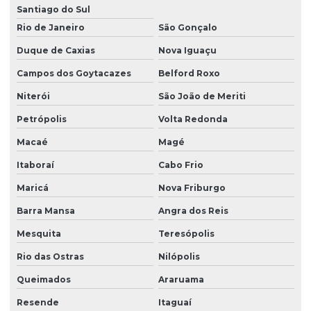
Santiago do Sul
Rio de Janeiro
São Gonçalo
Duque de Caxias
Nova Iguaçu
Campos dos Goytacazes
Belford Roxo
Niterói
São João de Meriti
Petrópolis
Volta Redonda
Macaé
Magé
Itaboraí
Cabo Frio
Maricá
Nova Friburgo
Barra Mansa
Angra dos Reis
Mesquita
Teresópolis
Rio das Ostras
Nilópolis
Queimados
Araruama
Resende
Itaguaí