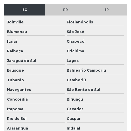
Projeto concreto armado em santa catarina
SC
PR
SP
Projeto de concreto armado em são paulo
Projeto de concreto protendido
Joinville
Florianópolis
Blumenau
São José
Projeto de esgotamento sanitário
Itajaí
Chapecó
Projeto esgoto sanitário residencial
Palhoça
Criciúma
Projeto de estrutura de concreto
Jaraguá do Sul
Lages
Projeto estrutural alvenaria
Brusque
Balneário Camboriú
Projeto estrutural apartamento
Tubarão
Camboriú
Projeto estrutural bloco de concreto
Navegantes
São Bento do Sul
Projeto estrutural de casas
Concórdia
Biguaçu
Projeto estrutural completo
Itapema
Caçador
Projeto estrutural completo em sp
Rio do Sul
Gaspar
Projeto estrutural em concreto armado
Araranguá
Indaial