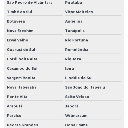
São Pedro de Alcântara
Piratuba
Timbé do Sul
Vitor Meireles
Botuverá
Angelina
Nova Erechim
Tunápolis
Erval Velho
Rio Fortuna
Guarujá do Sul
Romelândia
Cordilheira Alta
Riqueza
Caxambu do Sul
Ipira
Vargem Bonita
Lindóia do Sul
Nova Itaberaba
São João do Itaperiú
Ponte Alta
Salto Veloso
Arabutã
Jaborá
Paraíso
Witmarsum
Pedras Grandes
Dona Emma