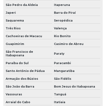
São Pedro da Aldeia
Itaperuna
Japeri
Barra do Piraí
Saquarema
Seropédica
Três Rios
Valença
Cachoeiras de Macacu
Rio Bonito
Guapimirim
Casimiro de Abreu
São Francisco de
Paraty
Itabapoana
Paraíba do Sul
Paracambi
Santo Antônio de Pádua
Mangaratiba
Armação dos Búzios
São Fidélis
São João da Barra
Bom Jesus do Itabapoana
Vassouras
Tanguá
Arraial do Cabo
Itatiaia