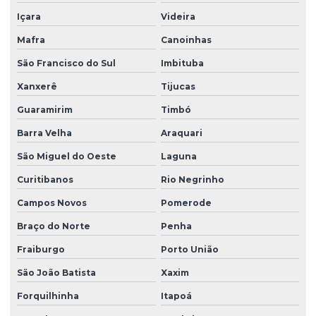
Projeto estrutural de concreto armado e fundações
Içara
Videira
Mafra
Canoinhas
Projeto estrutural de concreto armado para prédios
São Francisco do Sul
Imbituba
Projeto estrutural em concreto armado em sc
Xanxerê
Tijucas
Projeto estrutural em concreto protendido
Guaramirim
Timbó
Projeto estrutural construção civil
Barra Velha
Araquari
Projeto estrutural de edifícios de concreto armado
São Miguel do Oeste
Laguna
Projeto estrutural para empresas de construção
Curitibanos
Rio Negrinho
Projeto estrutural de escada
Campos Novos
Pomerode
Projeto estrutural de fundação
Braço do Norte
Penha
Projeto estrutural de galpão
Fraiburgo
Porto União
Projeto estrutural de galpão em concreto armado
São João Batista
Xaxim
Projeto estrutural de piscina
Forquilhinha
Itapoá