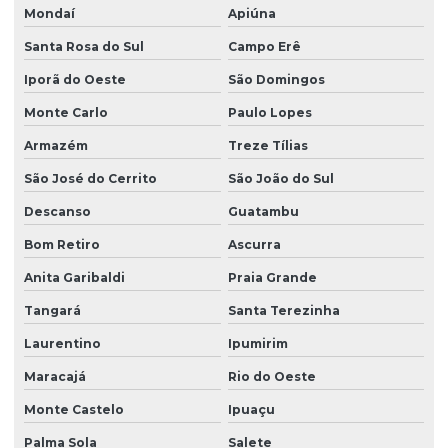
Mondaí
Apiúna
Projeto de paredes estruturais para empresas
Santa Rosa do Sul
Campo Erê
Projeto de rede de esgoto sanitário
Iporã do Oeste
São Domingos
Projeto sanitário completo
Monte Carlo
Paulo Lopes
Projeto sistema hidraulico
Armazém
Treze Tílias
Projetos estruturais
São José do Cerrito
São João do Sul
Viga para concreto armado
Descanso
Guatambu
Bom Retiro
Ascurra
Viga concreto protendido
Anita Garibaldi
Praia Grande
Tangará
Santa Terezinha
Laurentino
Ipumirim
Maracajá
Rio do Oeste
Monte Castelo
Ipuaçu
Palma Sola
Salete