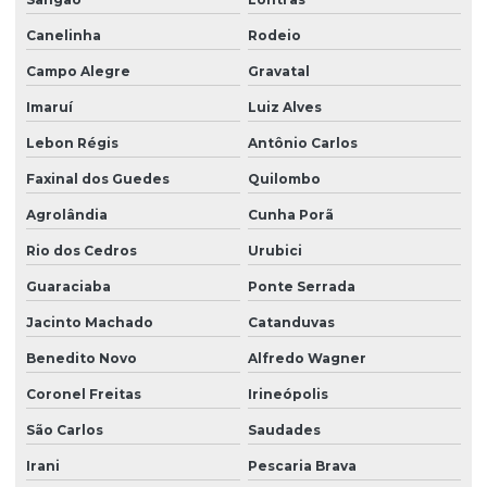
Projeto hidraulico sobrado
Canelinha
Rodeio
Projeto hidrossanitário
Campo Alegre
Gravatal
Projeto hidrossanitário apartamento
Imaruí
Luiz Alves
Projeto hidrossanitário em bim
Lebon Régis
Antônio Carlos
Projeto hidrossanitário comercial
Faxinal dos Guedes
Quilombo
Projeto hidrossanitário edifício
Agrolândia
Cunha Porã
Projeto hidrossanitário hospital
Rio dos Cedros
Urubici
Projeto hidrossanitário loteamento
Guaraciaba
Ponte Serrada
Jacinto Machado
Catanduvas
Projeto hidrossanitário predial
Benedito Novo
Alfredo Wagner
Projeto hidrossanitário de predio
Coronel Freitas
Irineópolis
Projeto hidrossanitário residencial
São Carlos
Saudades
Projeto hidrossanitário sobrado
Irani
Pescaria Brava
Projeto de laje protendida