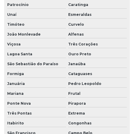
Patrocínio
Caratinga
Unaí
Esmeraldas
Timóteo
Curvelo
João Monlevade
Alfenas
Viçosa
Três Corações
Lagoa Santa
Ouro Preto
São Sebastião do Paraíso
Janaúba
Formiga
Cataguases
Januária
Pedro Leopoldo
Mariana
Frutal
Ponte Nova
Pirapora
Três Pontas
Extrema
Itabirito
Congonhas
São Francisco
Campo Belo