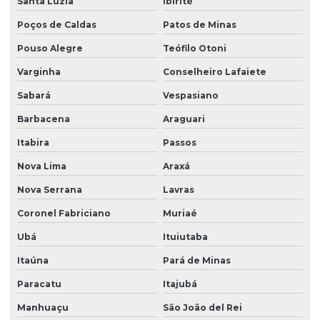
Santa Luzia
Ibirité
Poços de Caldas
Patos de Minas
Pouso Alegre
Teófilo Otoni
Varginha
Conselheiro Lafaiete
Sabará
Vespasiano
Barbacena
Araguari
Itabira
Passos
Nova Lima
Araxá
Nova Serrana
Lavras
Coronel Fabriciano
Muriaé
Ubá
Ituiutaba
Itaúna
Pará de Minas
Paracatu
Itajubá
Manhuaçu
São João del Rei