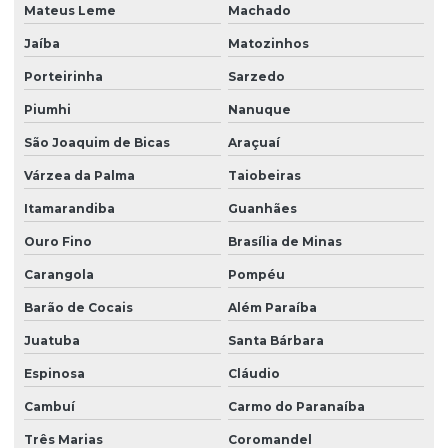
Mateus Leme
Machado
Jaíba
Matozinhos
Porteirinha
Sarzedo
Piumhi
Nanuque
São Joaquim de Bicas
Araçuaí
Várzea da Palma
Taiobeiras
Itamarandiba
Guanhães
Ouro Fino
Brasília de Minas
Carangola
Pompéu
Barão de Cocais
Além Paraíba
Juatuba
Santa Bárbara
Espinosa
Cláudio
Cambuí
Carmo do Paranaíba
Três Marias
Coromandel