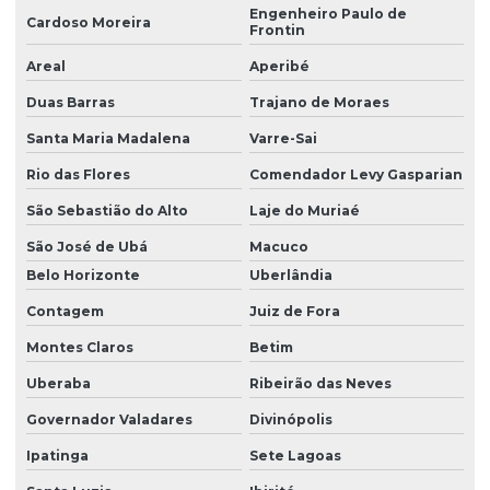
Engenheiro Paulo de
Cardoso Moreira
Frontin
Areal
Aperibé
Duas Barras
Trajano de Moraes
Santa Maria Madalena
Varre-Sai
Rio das Flores
Comendador Levy Gasparian
São Sebastião do Alto
Laje do Muriaé
São José de Ubá
Macuco
Belo Horizonte
Uberlândia
Contagem
Juiz de Fora
Montes Claros
Betim
Uberaba
Ribeirão das Neves
Governador Valadares
Divinópolis
Ipatinga
Sete Lagoas