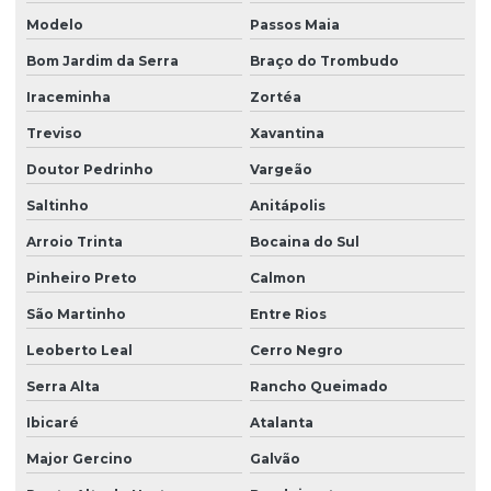
Modelo
Passos Maia
Bom Jardim da Serra
Braço do Trombudo
Iraceminha
Zortéa
Treviso
Xavantina
Doutor Pedrinho
Vargeão
Saltinho
Anitápolis
Arroio Trinta
Bocaina do Sul
Pinheiro Preto
Calmon
São Martinho
Entre Rios
Leoberto Leal
Cerro Negro
Serra Alta
Rancho Queimado
Ibicaré
Atalanta
Major Gercino
Galvão