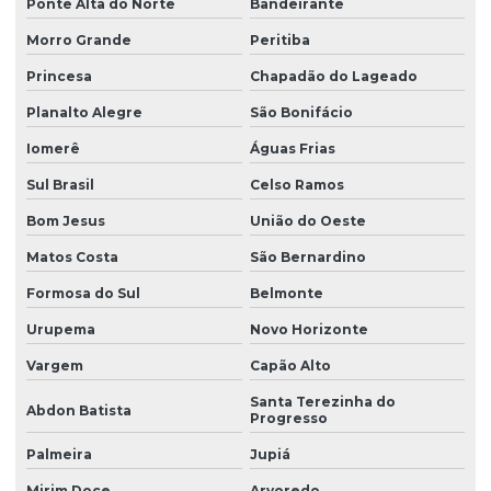
Ponte Alta do Norte
Bandeirante
Morro Grande
Peritiba
Princesa
Chapadão do Lageado
Planalto Alegre
São Bonifácio
Iomerê
Águas Frias
Sul Brasil
Celso Ramos
Bom Jesus
União do Oeste
Matos Costa
São Bernardino
Formosa do Sul
Belmonte
Urupema
Novo Horizonte
Vargem
Capão Alto
Santa Terezinha do
Abdon Batista
Progresso
Palmeira
Jupiá
Mirim Doce
Arvoredo