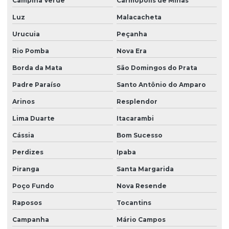
Campina Verde
Carmópolis de Minas
Luz
Malacacheta
Urucuia
Peçanha
Rio Pomba
Nova Era
Borda da Mata
São Domingos do Prata
Padre Paraíso
Santo Antônio do Amparo
Arinos
Resplendor
Lima Duarte
Itacarambi
Cássia
Bom Sucesso
Perdizes
Ipaba
Piranga
Santa Margarida
Poço Fundo
Nova Resende
Raposos
Tocantins
Campanha
Mário Campos