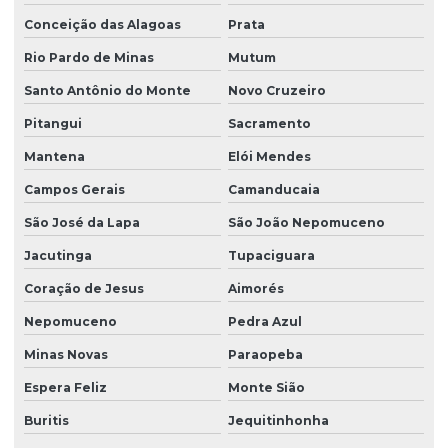
Conceição das Alagoas
Prata
Rio Pardo de Minas
Mutum
Santo Antônio do Monte
Novo Cruzeiro
Pitangui
Sacramento
Mantena
Elói Mendes
Campos Gerais
Camanducaia
São José da Lapa
São João Nepomuceno
Jacutinga
Tupaciguara
Coração de Jesus
Aimorés
Nepomuceno
Pedra Azul
Minas Novas
Paraopeba
Espera Feliz
Monte Sião
Buritis
Jequitinhonha