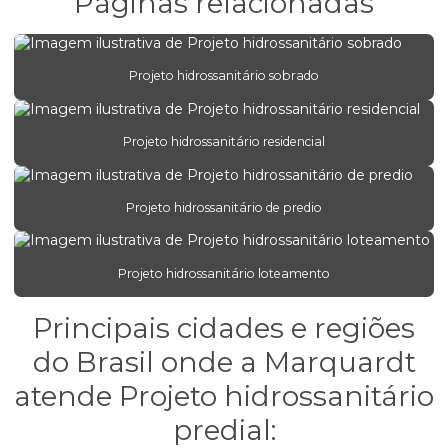
Páginas relacionadas
Engenharia de concreto armado para empresas
Engenharia estrutural para edifícios comerciais
Projeto hidrossanitário sobrado
Engenharia estrutural para obras comerciais
Engenharia de estruturas protendidas
Projeto hidrossanitário residencial
Engenheiro estrutural
Escritório de projeto estrutural
Projeto hidrossanitário de predio
Estrutura concreto armado
Orçamento de projeto estrutural
Projeto hidrossanitário loteamento
Orçamento projeto hidráulico
Principais cidades e regiões
Projeto alvenaria estrutural
do Brasil onde a Marquardt
Projeto bloco estrutural
atende Projeto hidrossanitário
Projeto concreto armado
predial: