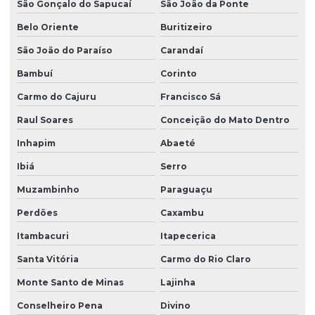
São Gonçalo do Sapucaí
São João da Ponte
Belo Oriente
Buritizeiro
São João do Paraíso
Carandaí
Bambuí
Corinto
Carmo do Cajuru
Francisco Sá
Raul Soares
Conceição do Mato Dentro
Inhapim
Abaeté
Ibiá
Serro
Muzambinho
Paraguaçu
Perdões
Caxambu
Itambacuri
Itapecerica
Santa Vitória
Carmo do Rio Claro
Monte Santo de Minas
Lajinha
Conselheiro Pena
Divino