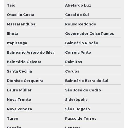
Taió
Abelardo Luz
Projeto de fundação de galpão
Otacílio Costa
Cocal do Sul
Projeto de fundação para sobrado
Massaranduba
Pouso Redondo
Projeto de grandes vãos para construtoras
Ilhota
Governador Celso Ramos
Projeto hidraulico alvenaria estrutural
Itapiranga
Balneário Rincão
Projeto hidraulico basico
Balneário Arroio do Silva
Correia Pinto
Projeto hidraulico completo
Balneário Gaivota
Palmitos
Projeto hidraulico e hidrossanitário
Santa Cecília
Corupá
Projeto hidráulico loteamento
Dionísio Cerqueira
Balneário Barra do Sul
Projeto hidráulico predial
Lauro Müller
São José do Cedro
Nova Trento
Siderópolis
Projeto hidráulico residencial
Nova Veneza
São Ludgero
Projeto hidráulico residencial completo
Turvo
Passo de Torres
Projeto hidraulico e sanitario
Sangão
Lontras