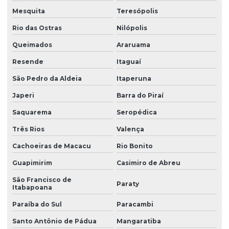
Mesquita
Teresópolis
Rio das Ostras
Nilópolis
Queimados
Araruama
Resende
Itaguaí
São Pedro da Aldeia
Itaperuna
Japeri
Barra do Piraí
Saquarema
Seropédica
Três Rios
Valença
Cachoeiras de Macacu
Rio Bonito
Guapimirim
Casimiro de Abreu
São Francisco de
Paraty
Itabapoana
Paraíba do Sul
Paracambi
Santo Antônio de Pádua
Mangaratiba