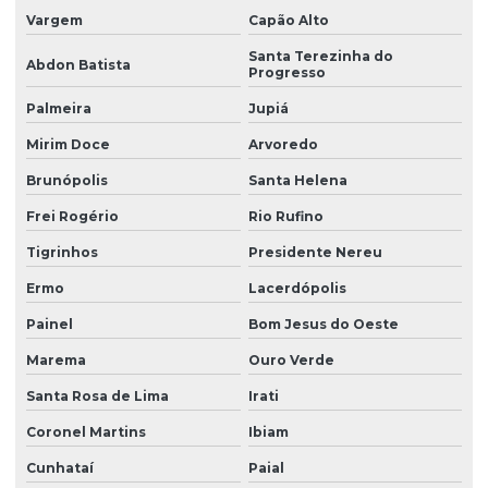
Vargem
Capão Alto
Santa Terezinha do
Abdon Batista
Progresso
Palmeira
Jupiá
Mirim Doce
Arvoredo
Brunópolis
Santa Helena
Frei Rogério
Rio Rufino
Tigrinhos
Presidente Nereu
Ermo
Lacerdópolis
Painel
Bom Jesus do Oeste
Marema
Ouro Verde
Santa Rosa de Lima
Irati
Coronel Martins
Ibiam
Cunhataí
Paial