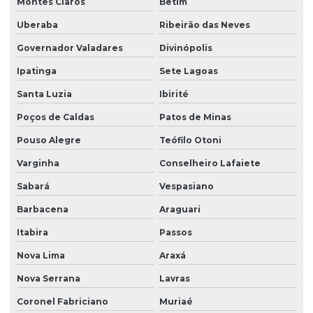
Montes Claros
Betim
Uberaba
Ribeirão das Neves
Governador Valadares
Divinópolis
Ipatinga
Sete Lagoas
Santa Luzia
Ibirité
Poços de Caldas
Patos de Minas
Pouso Alegre
Teófilo Otoni
Varginha
Conselheiro Lafaiete
Sabará
Vespasiano
Barbacena
Araguari
Itabira
Passos
Nova Lima
Araxá
Nova Serrana
Lavras
Coronel Fabriciano
Muriaé