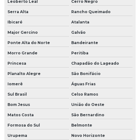
Leoberto Leal
Cerro Negro
Serra Alta
Rancho Queimado
Ibicaré
Atalanta
Major Gercino
Galvão
Ponte Alta do Norte
Bandeirante
Morro Grande
Peritiba
Princesa
Chapadão do Lageado
Planalto Alegre
São Bonifácio
Iomerê
Águas Frias
Sul Brasil
Celso Ramos
Bom Jesus
União do Oeste
Matos Costa
São Bernardino
Formosa do Sul
Belmonte
Urupema
Novo Horizonte