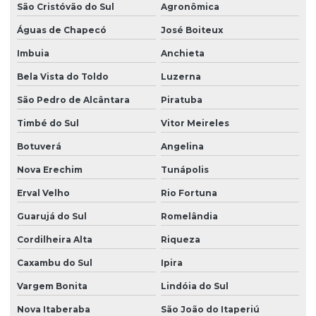
São Cristóvão do Sul
Agronômica
Águas de Chapecó
José Boiteux
Imbuia
Anchieta
Bela Vista do Toldo
Luzerna
São Pedro de Alcântara
Piratuba
Timbé do Sul
Vitor Meireles
Botuverá
Angelina
Nova Erechim
Tunápolis
Erval Velho
Rio Fortuna
Guarujá do Sul
Romelândia
Cordilheira Alta
Riqueza
Caxambu do Sul
Ipira
Vargem Bonita
Lindóia do Sul
Nova Itaberaba
São João do Itaperiú