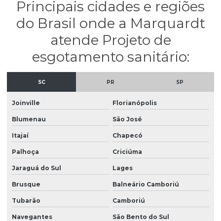
Principais cidades e regiões
Projeto alvenaria estrutural
do Brasil onde a Marquardt
Projeto bloco estrutural
atende Projeto de
Projeto concreto armado
esgotamento sanitário:
Projeto concreto armado em santa catarina
Projeto de concreto armado em são paulo
SC
PR
SP
Projeto de concreto protendido
Joinville
Florianópolis
Projeto de esgotamento sanitário
Blumenau
São José
Projeto esgoto sanitário residencial
Itajaí
Chapecó
Projeto de estrutura de concreto
Palhoça
Criciúma
Projeto estrutural alvenaria
Jaraguá do Sul
Lages
Projeto estrutural apartamento
Brusque
Balneário Camboriú
Projeto estrutural bloco de concreto
Tubarão
Camboriú
Navegantes
São Bento do Sul
Projeto estrutural de casas