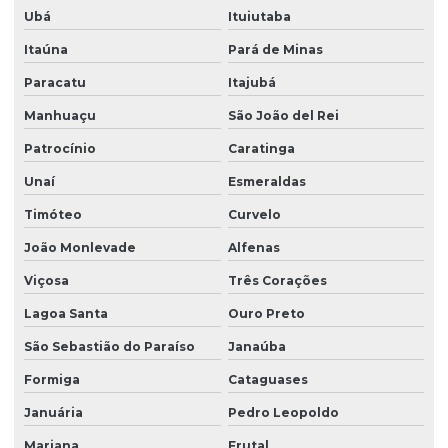
Ubá
Ituiutaba
Itaúna
Pará de Minas
Paracatu
Itajubá
Manhuaçu
São João del Rei
Patrocínio
Caratinga
Unaí
Esmeraldas
Timóteo
Curvelo
João Monlevade
Alfenas
Viçosa
Três Corações
Lagoa Santa
Ouro Preto
São Sebastião do Paraíso
Janaúba
Formiga
Cataguases
Januária
Pedro Leopoldo
Mariana
Frutal