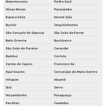
Nepomuceno
Pedra Azul
Minas Novas
Paraopeba
Espera Feliz
Monte Sião
Buritis
Jequitinhonha
São Gonçalo do Sapucaí
São João da Ponte
Belo Oriente
Buritizeiro
São João do Paraíso
Carandaí
Bambuí
Corinto
Carmo do Cajuru
Francisco Sá
Raul Soares
Conceição do Mato Dentro
Inhapim
Abaeté
Ibiá
Serro
Muzambinho
Paraguaçu
Perdões
Caxambu