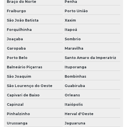
Braço do Norte
Penha
Projeto estrutural de galpão
Fraiburgo
Porto União
Projeto estrutural de galpão em concreto armado
São João Batista
Xaxim
Projeto estrutural de piscina
Forquilhinha
Itapoá
Projeto estrutural de piscina em concreto armado
Joaçaba
Sombrio
Projeto estrutural residencial
Garopaba
Maravilha
Projeto estrutural em são paulo
Porto Belo
Santo Amaro da Imperatriz
Projeto estrutural em sc
Balneário Piçarras
Ituporanga
Projeto estrutural de sobrado
São Joaquim
Bombinhas
Projeto de estruturas em concreto armado
São Lourenço do Oeste
Guabiruba
Capivari de Baixo
Orleans
Projeto de estruturas protendidas para empresas
Capinzal
Itaiópolis
Projeto executivo de fundação
Pinhalzinho
Herval d'Oeste
Projeto executivo hidrossanitário
Urussanga
Jaguaruna
Projeto de fundação