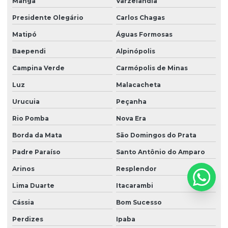
Manga
Varzelândia
Presidente Olegário
Carlos Chagas
Matipó
Águas Formosas
Baependi
Alpinópolis
Campina Verde
Carmópolis de Minas
Luz
Malacacheta
Urucuia
Peçanha
Rio Pomba
Nova Era
Borda da Mata
São Domingos do Prata
Padre Paraíso
Santo Antônio do Amparo
Arinos
Resplendor
Lima Duarte
Itacarambi
Cássia
Bom Sucesso
Perdizes
Ipaba