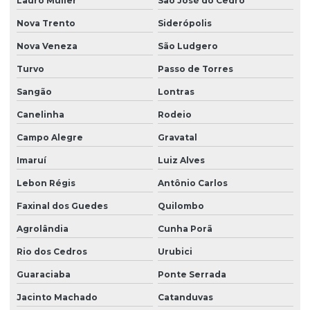
Lauro Müller
São José do Cedro
Projeto hidráulico residencial
Nova Trento
Siderópolis
Projeto hidráulico residencial completo
Nova Veneza
São Ludgero
Projeto hidraulico e sanitario
Turvo
Passo de Torres
Projeto hidraulico sobrado
Sangão
Lontras
Projeto hidrossanitário
Canelinha
Rodeio
Projeto hidrossanitário apartamento
Campo Alegre
Gravatal
Imaruí
Luiz Alves
Projeto hidrossanitário em bim
Lebon Régis
Antônio Carlos
Projeto hidrossanitário comercial
Faxinal dos Guedes
Quilombo
Projeto hidrossanitário edifício
Agrolândia
Cunha Porã
Projeto hidrossanitário hospital
Rio dos Cedros
Urubici
Projeto hidrossanitário loteamento
Guaraciaba
Ponte Serrada
Projeto hidrossanitário predial
Jacinto Machado
Catanduvas