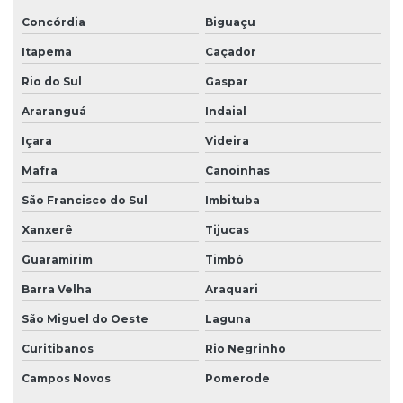
Concórdia
Biguaçu
Projeto estrutural completo
Itapema
Caçador
Projeto estrutural completo em sp
Rio do Sul
Gaspar
Projeto estrutural em concreto armado
Araranguá
Indaial
Projeto estrutural de concreto armado e fundações
Içara
Videira
Projeto estrutural de concreto armado para prédios
Mafra
Canoinhas
Projeto estrutural em concreto armado em sc
São Francisco do Sul
Imbituba
Projeto estrutural em concreto protendido
Xanxerê
Tijucas
Projeto estrutural construção civil
Guaramirim
Timbó
Projeto estrutural de edifícios de concreto armado
Barra Velha
Araquari
Projeto estrutural para empresas de construção
São Miguel do Oeste
Laguna
Curitibanos
Rio Negrinho
Projeto estrutural de escada
Campos Novos
Pomerode
Projeto estrutural de fundação