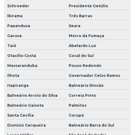
Schroeder
Presidente Getúlio
Projeto fundação de casa
Ibirama
Três Barras
Projeto de fundação estacas
Papanduva
Seara
Projeto de fundação e estrutura
Garuva
Morro da Fumaça
Projeto de fundação de galpão
Taió
Abelardo Luz
Projeto de fundação para sobrado
Otacílio Costa
Cocal do Sul
Projeto de grandes vãos para construtoras
Massaranduba
Pouso Redondo
Projeto hidraulico alvenaria estrutural
Ilhota
Governador Celso Ramos
Itapiranga
Balneário Rincão
Projeto hidraulico basico
Balneário Arroio do Silva
Correia Pinto
Projeto hidraulico completo
Balneário Gaivota
Palmitos
Projeto hidraulico e hidrossanitário
Santa Cecília
Corupá
Projeto hidráulico loteamento
Dionísio Cerqueira
Balneário Barra do Sul
Projeto hidráulico predial