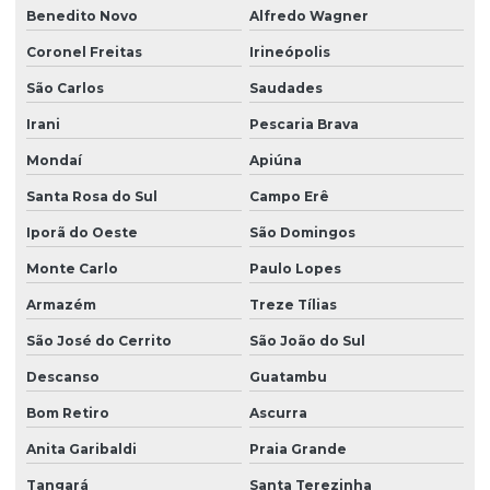
Projeto hidrossanitário de predio
Benedito Novo
Alfredo Wagner
Projeto hidrossanitário residencial
Coronel Freitas
Irineópolis
Projeto hidrossanitário sobrado
São Carlos
Saudades
Projeto de laje protendida
Irani
Pescaria Brava
Projeto de paredes estruturais para empresas
Mondaí
Apiúna
Santa Rosa do Sul
Campo Erê
Projeto de rede de esgoto sanitário
Iporã do Oeste
São Domingos
Projeto sanitário completo
Monte Carlo
Paulo Lopes
Projeto sistema hidraulico
Armazém
Treze Tílias
Projetos estruturais
São José do Cerrito
São João do Sul
Viga para concreto armado
Descanso
Guatambu
Viga concreto protendido
Bom Retiro
Ascurra
Anita Garibaldi
Praia Grande
Tangará
Santa Terezinha