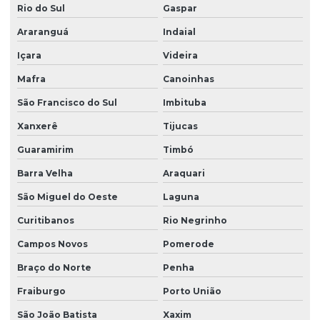
Rio do Sul
Gaspar
Projeto estrutural em concreto armado
Araranguá
Indaial
Projeto estrutural de concreto armado e fundações
Içara
Videira
Projeto estrutural de concreto armado para prédios
Mafra
Canoinhas
Projeto estrutural em concreto armado em sc
São Francisco do Sul
Imbituba
Projeto estrutural em concreto protendido
Xanxerê
Tijucas
Projeto estrutural construção civil
Guaramirim
Timbó
Projeto estrutural de edifícios de concreto armado
Barra Velha
Araquari
Projeto estrutural para empresas de construção
São Miguel do Oeste
Laguna
Curitibanos
Rio Negrinho
Projeto estrutural de escada
Campos Novos
Pomerode
Projeto estrutural de fundação
Braço do Norte
Penha
Projeto estrutural de galpão
Fraiburgo
Porto União
Projeto estrutural de galpão em concreto armado
São João Batista
Xaxim