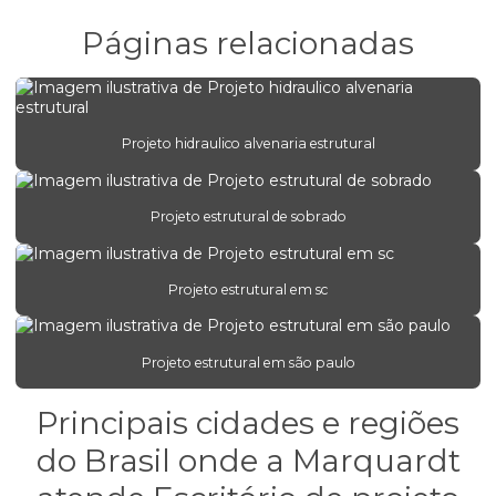
Engenharia de alvenaria estrutural para construtoras
Páginas relacionadas
Engenharia de concreto armado para empresas
Engenharia estrutural para edifícios comerciais
Engenharia estrutural para obras comerciais
Projeto hidraulico alvenaria estrutural
Engenharia de estruturas protendidas
Projeto estrutural de sobrado
Engenheiro estrutural
Escritório de projeto estrutural
Projeto estrutural em sc
Estrutura concreto armado
Orçamento de projeto estrutural
Projeto estrutural em são paulo
Orçamento projeto hidráulico
Principais cidades e regiões
Projeto alvenaria estrutural
do Brasil onde a Marquardt
Projeto bloco estrutural