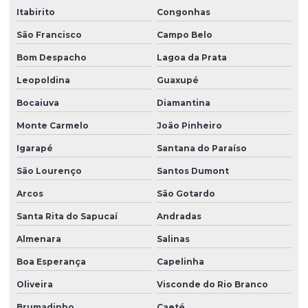
Itabirito
Congonhas
São Francisco
Campo Belo
Bom Despacho
Lagoa da Prata
Leopoldina
Guaxupé
Bocaiuva
Diamantina
Monte Carmelo
João Pinheiro
Igarapé
Santana do Paraíso
São Lourenço
Santos Dumont
Arcos
São Gotardo
Santa Rita do Sapucaí
Andradas
Almenara
Salinas
Boa Esperança
Capelinha
Oliveira
Visconde do Rio Branco
Brumadinho
Caeté