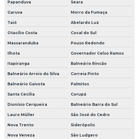
Papanduva
Seara
Projeto de fundação e estrutura
Garuva
Morro da Fumaça
Projeto de fundação de galpão
Taió
Abelardo Luz
Projeto de fundação para sobrado
Otacílio Costa
Cocal do Sul
Projeto de grandes vãos para construtoras
Massaranduba
Pouso Redondo
Projeto hidraulico alvenaria estrutural
Ilhota
Governador Celso Ramos
Itapiranga
Balneário Rincão
Projeto hidraulico basico
Balneário Arroio do Silva
Correia Pinto
Projeto hidraulico completo
Balneário Gaivota
Palmitos
Projeto hidraulico e hidrossanitário
Santa Cecília
Corupá
Projeto hidráulico loteamento
Dionísio Cerqueira
Balneário Barra do Sul
Projeto hidráulico predial
Lauro Müller
São José do Cedro
Projeto hidráulico residencial
Nova Trento
Siderópolis
Projeto hidráulico residencial completo
Nova Veneza
São Ludgero