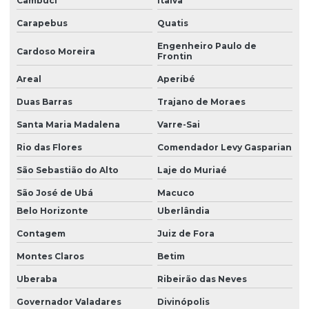
Cambuci
Italva
Carapebus
Quatis
Engenheiro Paulo de
Cardoso Moreira
Frontin
Areal
Aperibé
Duas Barras
Trajano de Moraes
Santa Maria Madalena
Varre-Sai
Rio das Flores
Comendador Levy Gasparian
São Sebastião do Alto
Laje do Muriaé
São José de Ubá
Macuco
Belo Horizonte
Uberlândia
Contagem
Juiz de Fora
Montes Claros
Betim
Uberaba
Ribeirão das Neves
Governador Valadares
Divinópolis