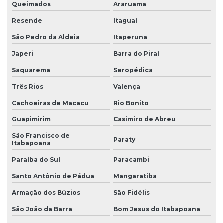
Queimados
Araruama
Resende
Itaguaí
São Pedro da Aldeia
Itaperuna
Japeri
Barra do Piraí
Saquarema
Seropédica
Três Rios
Valença
Cachoeiras de Macacu
Rio Bonito
Guapimirim
Casimiro de Abreu
São Francisco de
Paraty
Itabapoana
Paraíba do Sul
Paracambi
Santo Antônio de Pádua
Mangaratiba
Armação dos Búzios
São Fidélis
São João da Barra
Bom Jesus do Itabapoana