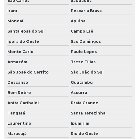
São Carlos
Saudades
Projeto de laje protendida
Irani
Pescaria Brava
Projeto de paredes estruturais para empresas
Mondaí
Apiúna
Santa Rosa do Sul
Campo Erê
Projeto de rede de esgoto sanitário
Iporã do Oeste
São Domingos
Projeto sanitário completo
Monte Carlo
Paulo Lopes
Projeto sistema hidraulico
Armazém
Treze Tílias
Projetos estruturais
São José do Cerrito
São João do Sul
Viga para concreto armado
Descanso
Guatambu
Viga concreto protendido
Bom Retiro
Ascurra
Anita Garibaldi
Praia Grande
Tangará
Santa Terezinha
Laurentino
Ipumirim
Maracajá
Rio do Oeste