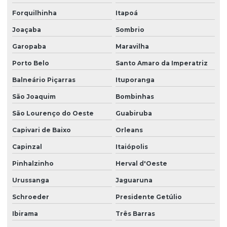
Projeto estrutural de piscina
Forquilhinha
Itapoá
Projeto estrutural de piscina em concreto armado
Joaçaba
Sombrio
Projeto estrutural residencial
Garopaba
Maravilha
Projeto estrutural em são paulo
Porto Belo
Santo Amaro da Imperatriz
Projeto estrutural em sc
Balneário Piçarras
Ituporanga
Projeto estrutural de sobrado
São Joaquim
Bombinhas
Projeto de estruturas em concreto armado
São Lourenço do Oeste
Guabiruba
Capivari de Baixo
Orleans
Projeto de estruturas protendidas para empresas
Capinzal
Itaiópolis
Projeto executivo de fundação
Pinhalzinho
Herval d'Oeste
Projeto executivo hidrossanitário
Urussanga
Jaguaruna
Projeto de fundação
Schroeder
Presidente Getúlio
Projeto fundação de casa
Ibirama
Três Barras
Projeto de fundação estacas