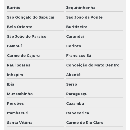
Buritis
Jequitinhonha
São Gonçalo do Sapucaí
São João da Ponte
Belo Oriente
Buritizeiro
São João do Paraíso
Carandaí
Bambuí
Corinto
Carmo do Cajuru
Francisco Sá
Raul Soares
Conceição do Mato Dentro
Inhapim
Abaeté
Ibiá
Serro
Muzambinho
Paraguaçu
Perdões
Caxambu
Itambacuri
Itapecerica
Santa Vitória
Carmo do Rio Claro