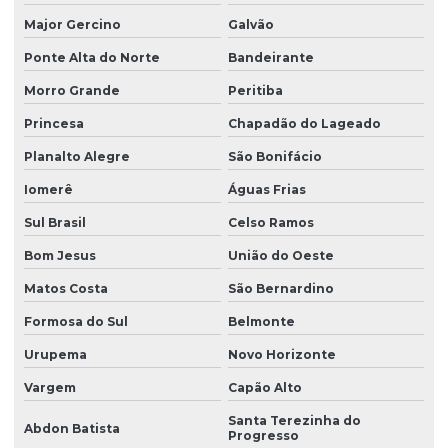
Major Gercino
Galvão
Ponte Alta do Norte
Bandeirante
Morro Grande
Peritiba
Princesa
Chapadão do Lageado
Planalto Alegre
São Bonifácio
Iomerê
Águas Frias
Sul Brasil
Celso Ramos
Bom Jesus
União do Oeste
Matos Costa
São Bernardino
Formosa do Sul
Belmonte
Urupema
Novo Horizonte
Vargem
Capão Alto
Santa Terezinha do
Abdon Batista
Progresso