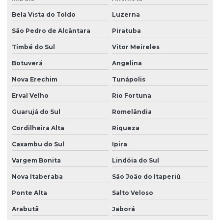
Bela Vista do Toldo
Luzerna
São Pedro de Alcântara
Piratuba
Timbé do Sul
Vitor Meireles
Botuverá
Angelina
Nova Erechim
Tunápolis
Erval Velho
Rio Fortuna
Guarujá do Sul
Romelândia
Cordilheira Alta
Riqueza
Caxambu do Sul
Ipira
Vargem Bonita
Lindóia do Sul
Nova Itaberaba
São João do Itaperiú
Ponte Alta
Salto Veloso
Arabutã
Jaborá