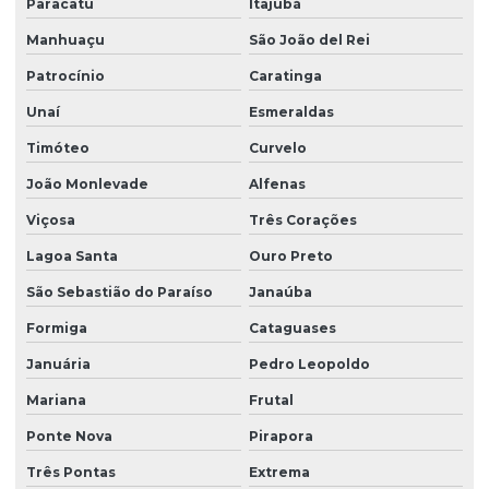
Paracatu
Itajubá
Manhuaçu
São João del Rei
Patrocínio
Caratinga
Unaí
Esmeraldas
Timóteo
Curvelo
João Monlevade
Alfenas
Viçosa
Três Corações
Lagoa Santa
Ouro Preto
São Sebastião do Paraíso
Janaúba
Formiga
Cataguases
Januária
Pedro Leopoldo
Mariana
Frutal
Ponte Nova
Pirapora
Três Pontas
Extrema