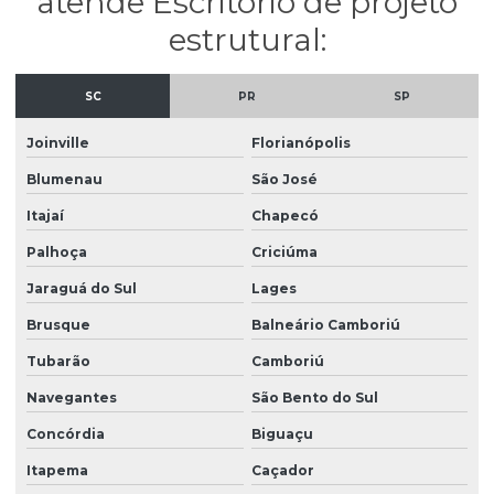
atende Escritório de projeto
Projeto concreto armado
estrutural:
Projeto concreto armado em santa catarina
Projeto de concreto armado em são paulo
SC
PR
SP
Projeto de concreto protendido
Joinville
Florianópolis
Projeto de esgotamento sanitário
Blumenau
São José
Projeto esgoto sanitário residencial
Itajaí
Chapecó
Projeto de estrutura de concreto
Palhoça
Criciúma
Projeto estrutural alvenaria
Jaraguá do Sul
Lages
Projeto estrutural apartamento
Brusque
Balneário Camboriú
Projeto estrutural bloco de concreto
Tubarão
Camboriú
Navegantes
São Bento do Sul
Projeto estrutural de casas
Concórdia
Biguaçu
Projeto estrutural completo
Itapema
Caçador
Projeto estrutural completo em sp