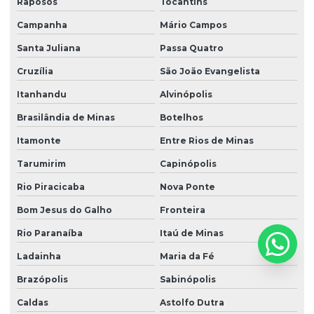
Raposos
Tocantins
Campanha
Mário Campos
Santa Juliana
Passa Quatro
Cruzília
São João Evangelista
Itanhandu
Alvinópolis
Brasilândia de Minas
Botelhos
Itamonte
Entre Rios de Minas
Tarumirim
Capinópolis
Rio Piracicaba
Nova Ponte
Bom Jesus do Galho
Fronteira
Rio Paranaíba
Itaú de Minas
Ladainha
Maria da Fé
Brazópolis
Sabinópolis
Caldas
Astolfo Dutra