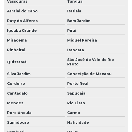
Vassouras
Tanguá
Arraial do Cabo
Itatiaia
Paty do Alferes
Bom Jardim
Iguaba Grande
Piraí
Miracema
Miguel Pereira
Pinheiral
Itaocara
São José do Vale do Rio
Quissamã
Preto
Silva Jardim
Conceição de Macabu
Cordeiro
Porto Real
Cantagalo
Sapucaia
Mendes
Rio Claro
Porciúncula
Carmo
Sumidouro
Natividade