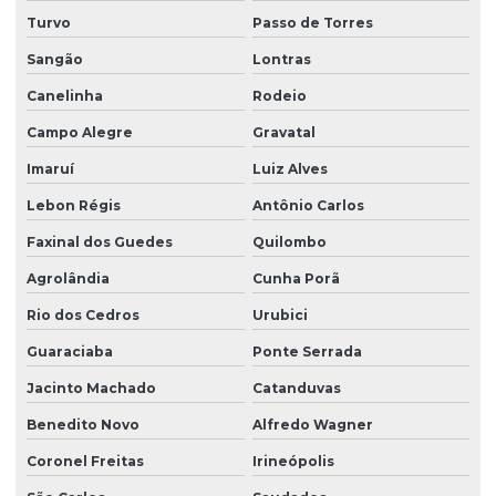
Projeto hidraulico e sanitario
Turvo
Passo de Torres
Projeto hidraulico sobrado
Sangão
Lontras
Projeto hidrossanitário
Canelinha
Rodeio
Projeto hidrossanitário apartamento
Campo Alegre
Gravatal
Imaruí
Luiz Alves
Projeto hidrossanitário em bim
Lebon Régis
Antônio Carlos
Projeto hidrossanitário comercial
Faxinal dos Guedes
Quilombo
Projeto hidrossanitário edifício
Agrolândia
Cunha Porã
Projeto hidrossanitário hospital
Rio dos Cedros
Urubici
Projeto hidrossanitário loteamento
Guaraciaba
Ponte Serrada
Projeto hidrossanitário predial
Jacinto Machado
Catanduvas
Projeto hidrossanitário de predio
Benedito Novo
Alfredo Wagner
Projeto hidrossanitário residencial
Coronel Freitas
Irineópolis
Projeto hidrossanitário sobrado