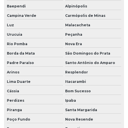
Baependi
Alpinópolis
Campina Verde
Carmópolis de Minas
Luz
Malacacheta
Urucuia
Peçanha
Rio Pomba
Nova Era
Borda da Mata
São Domingos do Prata
Padre Paraíso
Santo Antônio do Amparo
Arinos
Resplendor
Lima Duarte
Itacarambi
Cássia
Bom Sucesso
Perdizes
Ipaba
Piranga
Santa Margarida
Poço Fundo
Nova Resende