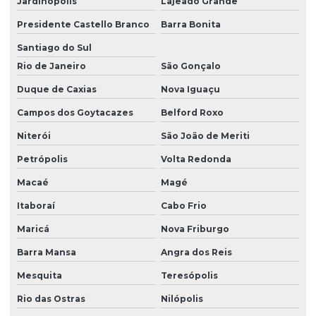
Jardinópolis
Lajeado Grande
Presidente Castello Branco
Barra Bonita
Santiago do Sul
Rio de Janeiro
São Gonçalo
Duque de Caxias
Nova Iguaçu
Campos dos Goytacazes
Belford Roxo
Niterói
São João de Meriti
Petrópolis
Volta Redonda
Macaé
Magé
Itaboraí
Cabo Frio
Maricá
Nova Friburgo
Barra Mansa
Angra dos Reis
Mesquita
Teresópolis
Rio das Ostras
Nilópolis