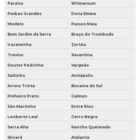
Paraíso
Witmarsum
Pedras Grandes
Dona Emma
Modelo
Passos Maia
Bom Jardim da Serra
Braço do Trombudo
Iraceminha
Zortéa
Treviso
Xavantina
Doutor Pedrinho
Vargeão
Saltinho
Anitápolis
Arroio Trinta
Bocaina do Sul
Pinheiro Preto
Calmon
São Martinho
Entre Rios
Leoberto Leal
Cerro Negro
Serra Alta
Rancho Queimado
Ibicaré
Atalanta